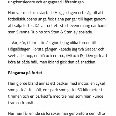
ungdomsledare och engagerad i föreningen.
Han var med och startade Högsjödagen och såg till att
fotbollsklubbens unga fick tjäna pengar till laget genom
att sälja lotter. Då var det ett stort evenemang där band
som Svenne Rubins och Sten & Stanley spelade.
– Varje år, i fem – tio år, gjorde jag olika fordon till
Högsjödagen. Första gången kapade jag två Saabar och
svetsade ihop, en blå och en röd, (M) och (S). Den gick att
köra åt båda håll, men ibland gick den på snedden.
Fångarna på fortet
Han gjorde bland annat ett badkar med motor, en cykel
som gick åt fel håll, en spark som gick i 60 kilometer i
timmen och en parksoffa med tre hjul som man kunde
trampa framåt.
När han får en idé så försöker han genomföra den. Ofta