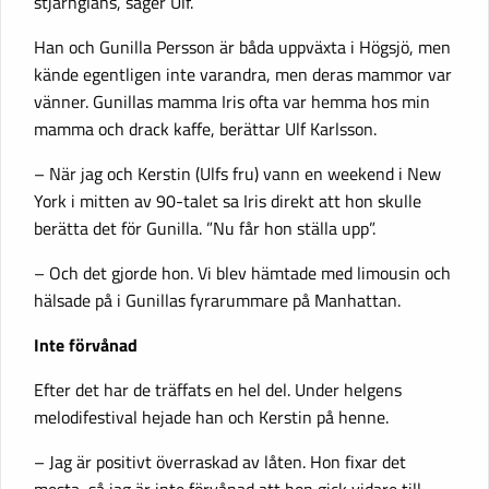
stjärnglans, säger Ulf.
Han och Gunilla Persson är båda uppväxta i Högsjö, men
kände egentligen inte varandra, men deras mammor var
vänner. Gunillas mamma Iris ofta var hemma hos min
mamma och drack kaffe, berättar Ulf Karlsson.
– När jag och Kerstin (Ulfs fru) vann en weekend i New
York i mitten av 90-talet sa Iris direkt att hon skulle
berätta det för Gunilla. ”Nu får hon ställa upp”.
– Och det gjorde hon. Vi blev hämtade med limousin och
hälsade på i Gunillas fyrarummare på Manhattan.
Inte förvånad
Efter det har de träffats en hel del. Under helgens
melodifestival hejade han och Kerstin på henne.
– Jag är positivt överraskad av låten. Hon fixar det