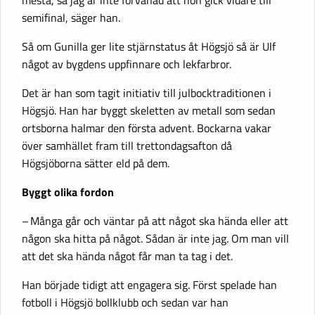
mesta, så jag är inte förvånad att hon gick vidare till
semifinal, säger han.
Så om Gunilla ger lite stjärnstatus åt Högsjö så är Ulf
något av bygdens uppfinnare och lekfarbror.
Det är han som tagit initiativ till julbocktraditionen i
Högsjö. Han har byggt skeletten av metall som sedan
ortsborna halmar den första advent. Bockarna vakar
över samhället fram till trettondagsafton då
Högsjöborna sätter eld på dem.
Byggt olika fordon
– Många går och väntar på att något ska hända eller att
någon ska hitta på något. Sådan är inte jag. Om man vill
att det ska hända något får man ta tag i det.
Han började tidigt att engagera sig. Först spelade han
fotboll i Högsjö bollklubb och sedan var han