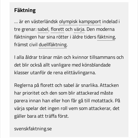
Fäktning
… är en västerländsk
olympisk
kampsport
indelad i
tre grenar:
sabel
,
florett
och
värja
. Den moderna
fäktningen har sina rötter i äldre tiders
fäktning
,
främst civil
duellfäktning
.
I alla åldrar tränar män och kvinnor tillsammans och
det blir också allt vanligare med könsblandade
klasser utanför de rena elittävlingarna.
Reglerna på florett och sabel är snarlika. Attacken
har prioritet och den som blir attackerad måste
parera innan han eller hon får gå till motattack. På
värja spelar det ingen roll vem som attackerar, det
gäller bara att träffa först.
svenskfaktning.se