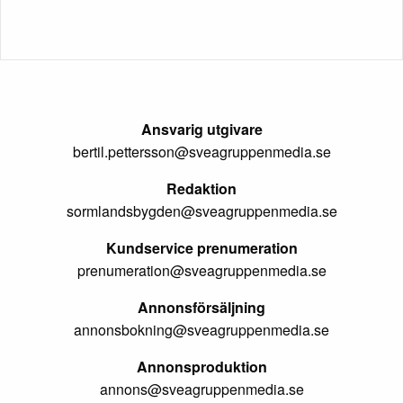
Ansvarig utgivare
bertil.pettersson@sveagruppenmedia.se
Redaktion
sormlandsbygden@sveagruppenmedia.se
Kundservice prenumeration
prenumeration@sveagruppenmedia.se
Annonsförsäljning
annonsbokning@sveagruppenmedia.se
Annonsproduktion
annons@sveagruppenmedia.se