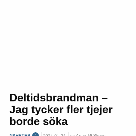
Deltidsbrandman –
Jag tycker fler tjejer
borde söka
2024-01-24
av Anna Mi Skoog
NYHETER