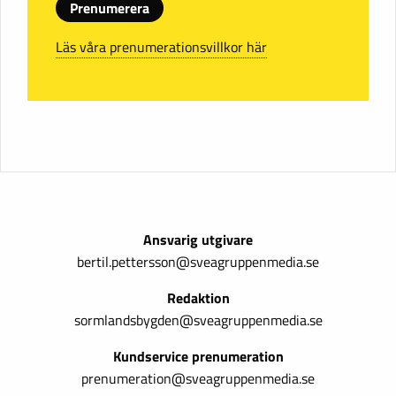
Prenumerera
Läs våra prenumerationsvillkor här
Ansvarig utgivare
bertil.pettersson@sveagruppenmedia.se
Redaktion
sormlandsbygden@sveagruppenmedia.se
Kundservice prenumeration
prenumeration@sveagruppenmedia.se