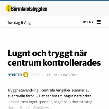
MENY
Torsdag 6 Aug
Lugnt och tryggt när
centrum kontrollerades
NYHETER
2023-11-13
av Karina Frölund
Trygghetsvandring i centrala Vingåker scannar av
eventuella faror. – Det ser bra ut, några nersläckta
lampor, men inget speciellt, säger säkerhetsstrateg
Hanna Mehaj i Vingåkers…