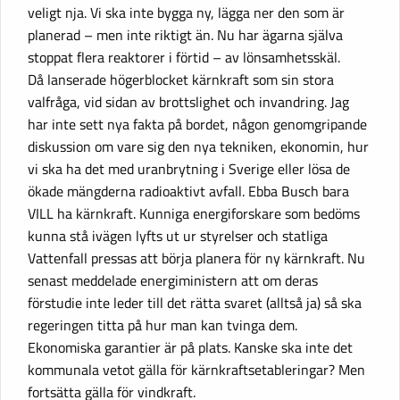
veligt nja. Vi ska inte bygga ny, lägga ner den som är
planerad – men inte riktigt än. Nu har ägarna själva
stoppat flera reaktorer i förtid – av lönsamhetsskäl.
Då lanserade högerblocket kärnkraft som sin stora
valfråga, vid sidan av brottslighet och invandring. Jag
har inte sett nya fakta på bordet, någon genomgripande
diskussion om vare sig den nya tekniken, ekonomin, hur
vi ska ha det med uranbrytning i Sverige eller lösa de
ökade mängderna radioaktivt avfall. Ebba Busch bara
VILL ha kärnkraft. Kunniga energiforskare som bedöms
kunna stå ivägen lyfts ut ur styrelser och statliga
Vattenfall pressas att börja planera för ny kärnkraft. Nu
senast meddelade energiministern att om deras
förstudie inte leder till det rätta svaret (alltså ja) så ska
regeringen titta på hur man kan tvinga dem.
Ekonomiska garantier är på plats. Kanske ska inte det
kommunala vetot gälla för kärnkraftsetableringar? Men
fortsätta gälla för vindkraft.