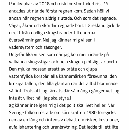
Panikvibbar av 2018 och risk för stor foderbrist. Vi
andades ut när de första regnen kom. Sedan höll vi
andan när regnen aldrig slutade. Och som det regnade.
Vägar, åkrar och skördar regnade bort. I Grekland gick de
direkt från dödliga skogsbränder till enorma
översvämningar. Nej jag känner mig vilsen i
vädersystem och säsonger.
Ungefär lika vilsen som när jag kommer ridande på
välkända skogsstigar och hela skogen plötsligt är borta.
Den mjuka mossan ersatt av bråte och djupa
vattenfyllda körspår, alla kännemärken försvunna; den
krokiga tallen, den lilla gläntan där det alltid blommade
så fint. Trots att jag färdats där så många gånger vet jag
inte åt vilket håll jag ska styra.J
ag känner inte igen mig i det politiska livet heller. När
Sverige folkomröstade om kärnkraften 1980 föregicks
den av en lång och intensiv debatt om risker, kostnader,
avfallshantering och uranbrytning. Det ledde till ett lite