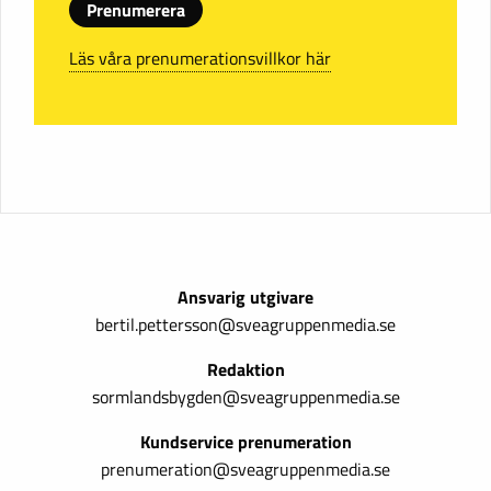
Prenumerera
Läs våra prenumerationsvillkor här
Ansvarig utgivare
bertil.pettersson@sveagruppenmedia.se
Redaktion
sormlandsbygden@sveagruppenmedia.se
Kundservice prenumeration
prenumeration@sveagruppenmedia.se