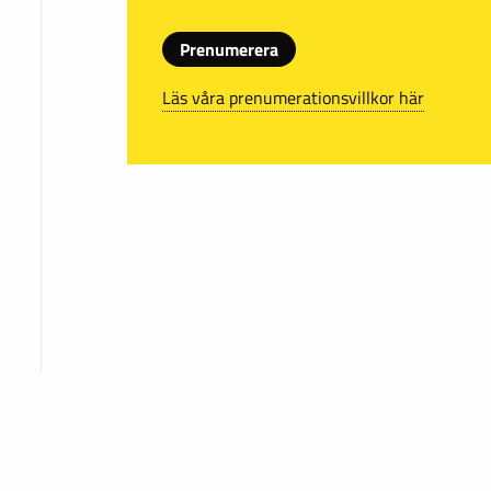
Prenumerera
Läs våra prenumerationsvillkor här