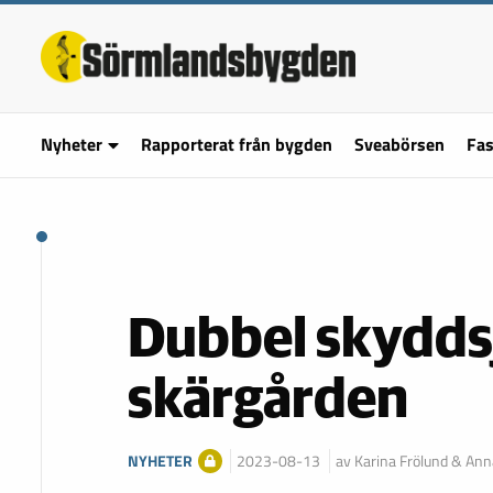
Nyheter
Rapporterat från bygden
Sveabörsen
Fas
Dubbel skyddsj
skärgården
NYHETER
2023-08-13
av Karina Frölund & An