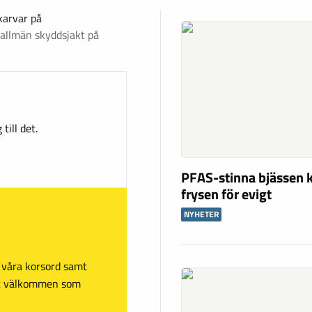
karvar på
 allmän skyddsjakt på
till det.
PFAS-stinna bjässen k
frysen för evigt
NYHETER
sa våra korsord samt
mt välkommen som