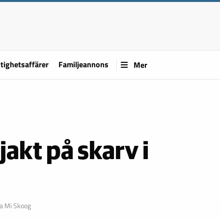
tighetsaffärer
Familjeannons
Mer
akt på skarv i
na Mi Skoog