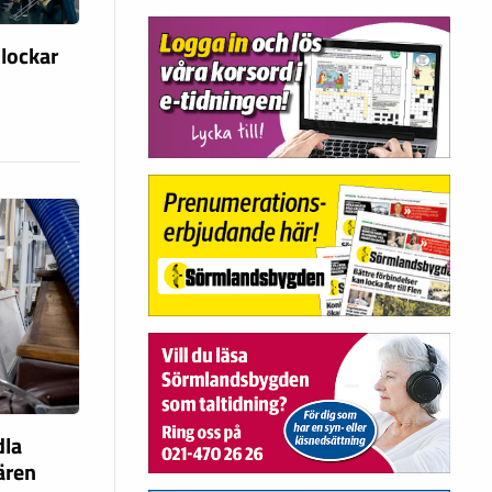
 lockar
dla
fären