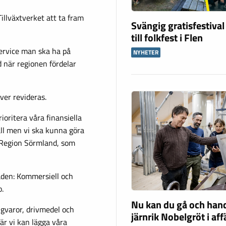
illväxtverket att ta fram
Svängig gratisfestival
till folkfest i Flen
service man ska ha på
NYHETER
 när regionen fördelar
ver revideras.
ioritera våra finansiella
ll men vi ska kunna göra
å Region Sörmland, som
åden: Kommersiell och
o.
Nu kan du gå och han
igvaror, drivmedel och
järnrik Nobelgröt i af
är vi kan lägga våra