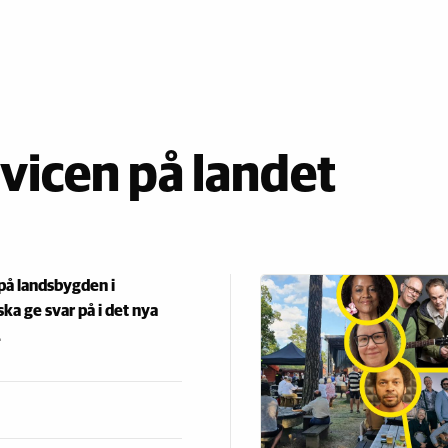
rvicen på landet
på landsbygden i
ka ge svar på i det nya
.