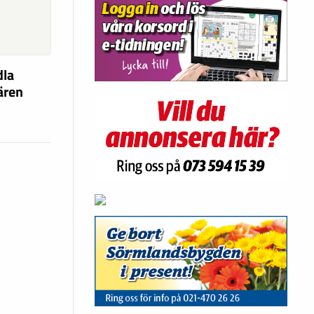
dla
fären