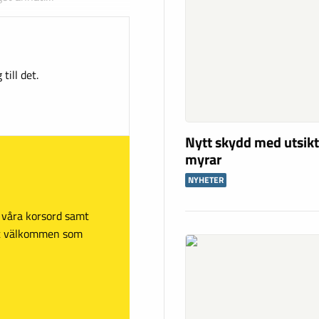
till det.
Nytt skydd med utsikt
myrar
NYHETER
sa våra korsord samt
mt välkommen som