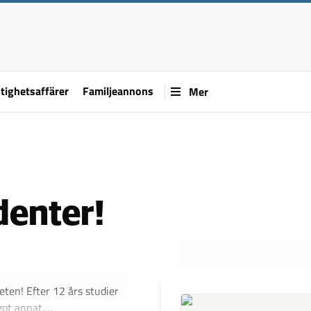
tighetsaffärer
Familjeannons
Mer
udenter!
eten! Efter 12 års studier
got annat.…