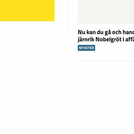
Nu kan du gå och han
järnrik Nobelgröt i af
NYHETER