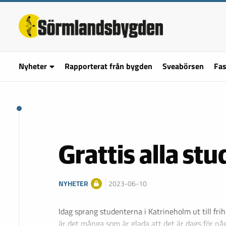
Nyheter
Rapporterat från bygden
Sveabörsen
Fas
Grattis alla st
NYHETER
2023-06-10
Idag sprang studenterna i Katrineholm ut till frih
är det många som är glada att det är dags för nå