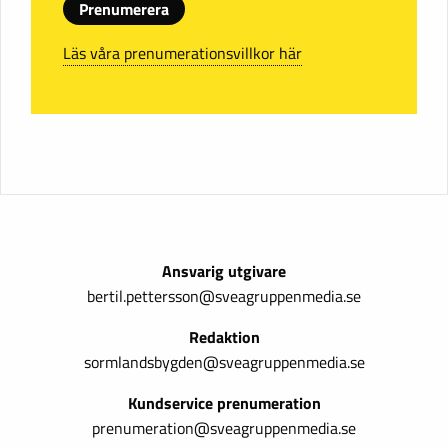
Prenumerera
Läs våra prenumerationsvillkor här
Ansvarig utgivare
bertil.pettersson@sveagruppenmedia.se
Redaktion
sormlandsbygden@sveagruppenmedia.se
Kundservice prenumeration
prenumeration@sveagruppenmedia.se