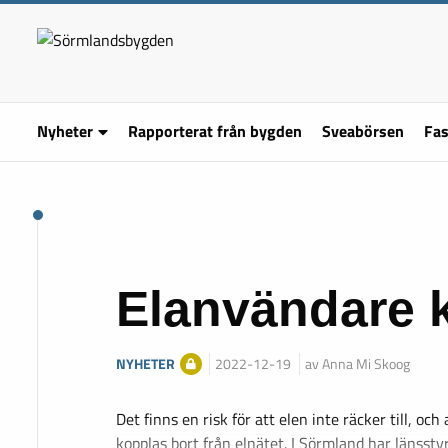
Nyheter
Rapporterat från bygden
Sveabörsen
Fas
Elanvändare 
NYHETER
2022-12-19
av Anna Mi Skoog
Det finns en risk för att elen inte räcker till, och 
kopplas bort från elnätet. I Sörmland har länsst