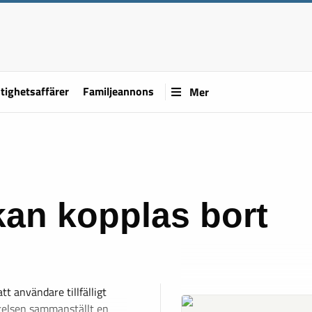
tighetsaffärer
Familjeannons
Mer
kan kopplas bort
att användare tillfälligt
yrelsen sammanställt en