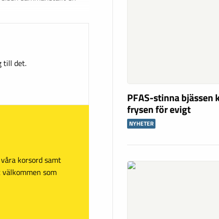
till det.
PFAS-stinna bjässen k
frysen för evigt
NYHETER
sa våra korsord samt
mt välkommen som