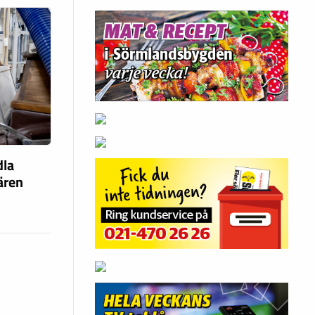
dla
fären