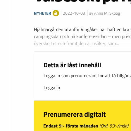
NYHETER
2022-10-03
av Anna Mi Skoog
Hjälmargården utanför Vingåker har haft en bra
campingsidan och på konferenssidan – men pris
överskottet och framtiden är osäker, som…
Detta är låst innehåll
Logga in som prenumerant för att få tillgång 
Logga in
Prenumerera digitalt
Endast 9:- första månaden
(Ord. 59:-/mån)