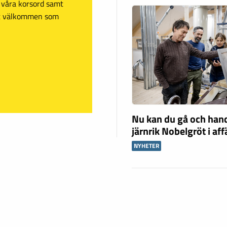
sa våra korsord samt
mt välkommen som
Nu kan du gå och han
järnrik Nobelgröt i af
NYHETER