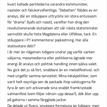
kvart kallade partiledarna varandra kommunister,
nazister och falukorvsfientliga. ”Debatten” följdes av en
analys, där en ståuppare uttryckte sin stora entusiasm
för ”drama” (tjafs och roast), varefter hon drog den
revolutionerande slutsatsen att vår nästa statsminister
sannolikt skulle heta Magdalena eller Ulf.Wow, tack. En
ståuppare i P1 kommenterar pajkastning. Har alla
statsvetare dött?
I år mer än någonsin tidigare undrar jag varför varken
väljarna, massmedierna eller politikerna ägnade mer
energi åt analys och politisk handling
innan
själva valet.
Nu gick det ju så fort, snabbare än en melodifestival, och
med ungefär samma seriositet. Mina lokalpolitiker, som
varit helt osynliga sen de packade ihop valstugorna för
fyra år sen och arkiverade sina snabbt framkrystade
valmanifest (vem följer nånsin upp dessa?), dök åter upp
på gatorna i samma färgglada jackor.
De delade ut flyers, snyggare formgivna än tidigare, men