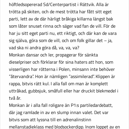
höftledsopererad Sd/Centerpartist i Rättvik. Alla är
trötta på skiten, och de mest trötta har fått sitt eget
parti, lett av de där härligt bråkiga killarna längst bak
som låter snuset rinna och säger vad fan de vill. För de
har ju sitt eget parti nu, ett riktigt, och där kan de vara
sig själva, göra som de vill, och om folk gillar det – ja,
vad ska ni andra göra då, va, va, va?
Monkan dansar och ler, propagerar för sänkta
dieselpriser och förklarar för sina haters att hon, som
visserligen har rötterna i Polen, minsann inte behöver
”återvandra”. Hon är nämligen ”assimilerad”. Klippen är
rappa, bitvis rätt kul. I alla fall om man är komplett
uttråkad, gubbsjuk, småfull eller har druckit blekmedel i
två år.
Monkan är i alla fall roligare än P1:s partiledardebatt,
där jag ramlade in av en slump innan valet. Det var
bitvis som att lyssna till en adrenalinstinn
mellanstadieklass med blodsockerdipp. Inom loppet av en