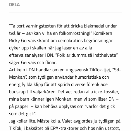
”Ta bort varningstexten för att dricka blekmedel under
två år –
sen
kan vi ha en folkomröstning!” Komikern
Ricky Gervais skämt om demokratins begränsningar
dyker upp i skallen när jag läser en av alla
eftervalsanalyser i DN. ”Folk är dumma så inåthelvete”
säger Gervais och flinar.
Artikeln i DN handlar om en ung svensk TikTok-tjej, ”Sd-
Monkan”, som tydligen använder humoristiska och
energifyllda klipp för att sprida diverse förenklade
budskap till väljarkåren. Det vet redan alla icke-fossiler,
mina barn känner igen Monkan, men vi som läser DN –
på papper! – kan behöva upplysas om ”varför det gick
som det gick”.
Jag kollar lite. Måste kolla. Valet avgjordes ju tydligen på
TikTok, i baksätet på EPA-traktorer och hos nån utstött,