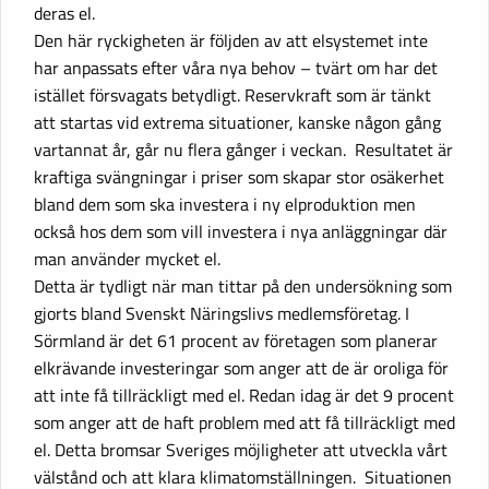
deras el.
Den här ryckigheten är följden av att elsystemet inte
har anpassats efter våra nya behov – tvärt om har det
istället försvagats betydligt. Reservkraft som är tänkt
att startas vid extrema situationer, kanske någon gång
vartannat år, går nu flera gånger i veckan. Resultatet är
kraftiga svängningar i priser som skapar stor osäkerhet
bland dem som ska investera i ny elproduktion men
också hos dem som vill investera i nya anläggningar där
man använder mycket el.
Detta är tydligt när man tittar på den undersökning som
gjorts bland Svenskt Näringslivs medlemsföretag. I
Sörmland är det 61 procent av företagen som planerar
elkrävande investeringar som anger att de är oroliga för
att inte få tillräckligt med el. Redan idag är det 9 procent
som anger att de haft problem med att få tillräckligt med
el. Detta bromsar Sveriges möjligheter att utveckla vårt
välstånd och att klara klimatomställningen. Situationen