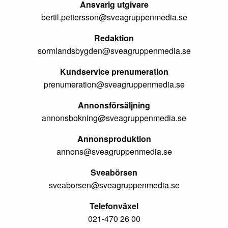
Ansvarig utgivare
bertil.pettersson@sveagruppenmedia.se
Redaktion
sormlandsbygden@sveagruppenmedia.se
Kundservice prenumeration
prenumeration@sveagruppenmedia.se
Annonsförsäljning
annonsbokning@sveagruppenmedia.se
Annonsproduktion
annons@sveagruppenmedia.se
Sveabörsen
sveaborsen@sveagruppenmedia.se
Telefonväxel
021-470 26 00