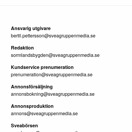
Ansvarig utgivare
bertil.pettersson@sveagruppenmedia.se
Redaktion
sormlandsbygden@sveagruppenmedia.se
Kundservice prenumeration
prenumeration@sveagruppenmedia.se
Annonsförsäljning
annonsbokning@sveagruppenmedia.se
Annonsproduktion
annons@sveagruppenmedia.se
Sveabörsen