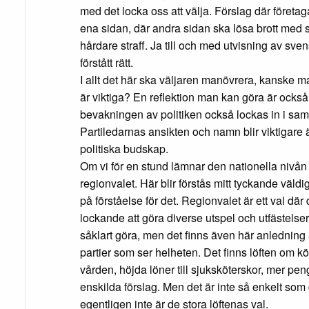
med det locka oss att välja. Förslag där företa
ena sidan, där andra sidan ska lösa brott med 
hårdare straff. Ja till och med utvisning av s
förstått rätt.
I allt det här ska väljaren manövrera, kanske m
är viktiga? En reflektion man kan göra är också 
bevakningen av politiken också lockas in i samm
Partiledarnas ansikten och namn blir viktigare 
politiska budskap.
Om vi för en stund lämnar den nationella nivå
regionvalet. Här blir förstås mitt tyckande väld
på förståelse för det. Regionvalet är ett val dä
lockande att göra diverse utspel och utfästelser
såklart göra, men det finns även här anledning a
partier som ser helheten. Det finns löften om köf
vården, höjda löner till sjuksköterskor, mer pen
enskilda förslag. Men det är inte så enkelt som 
egentligen inte är de stora löftenas val.