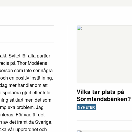
. Syftet för alla partier
e precis på Thor Modéens
 person som inte ser några
och en positiv inställning.
 idag mer handlar om att
Vilka tar plats på
tspelarna gjort eller inte
Sörmlandsbänken?
llning såklart men det som
omplexa problem. Jag
NYHETER
nteras. För vad är det
en av det framtida Sverige.
väcka vår upprördhet och