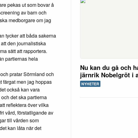
gare pekas ut som bovar å
screening av barn och
venska medborgare om jag
an tycker att båda sakerna
att den journalistiska
a sätt att rapportera.
än partiernas hela
Nu kan du gå och h
järnrik Nobelgröt i 
n och pratar Sörmland och
igt färgat men jag hoppas
NYHETER
r det också kan vara
 och det ska partierna
tt reflektera över vilka
ri vård, förstatligande av
gar till vården som
det kan låta när det