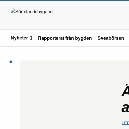
Nyheter
Rapporterat från bygden
Sveabörsen
Ä
a
LE