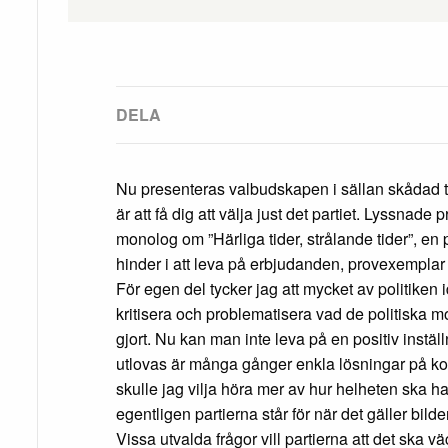
Nu presenteras valbudskapen i sällan skådad takt
är att få dig att välja just det partiet. Lyssnad
monolog om ”Härliga tider, strålande tider”, en
hinder i att leva på erbjudanden, provexemplar 
För egen del tycker jag att mycket av politiken
kritisera och problematisera vad de politiska mo
gjort. Nu kan man inte leva på en positiv instä
utlovas är många gånger enkla lösningar på k
skulle jag vilja höra mer av hur helheten ska ha
egentligen partierna står för när det gäller bild
Vissa utvalda frågor vill partierna att det ska 