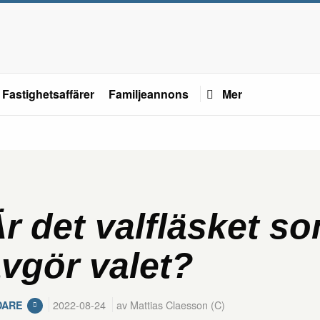
Fastighetsaffärer
Familjeannons
Mer
r det valfläsket s
vgör valet?
2022-08-24
av Mattias Claesson (C)
DARE