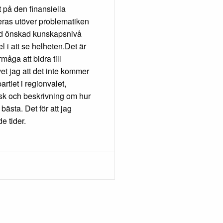
t på den finansiella
eras utöver problematiken
 med önskad kunskapsnivå
del i att se helheten.Det är
rmåga att bidra till
vet jag att det inte kommer
rtiet i regionvalet,
sk och beskrivning om hur
bästa. Det för att jag
de tider.