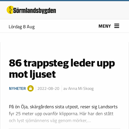
MENY
Lördag 8 Aug
86 trappsteg leder upp
mot ljuset
NYHETER
2022-08-20
av Anna Mi Skoog
På ön Öja, skärgårdens sista utpost, reser sig Landsorts
fyr 25 meter upp ovanför klipporna. Här har den stått
och lyst sjömännens väg genom mörker,…