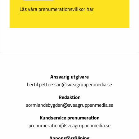
Läs våra prenumerationsvillkor här
Ansvarig utgivare
bertil.pettersson@sveagruppenmedia.se
Redaktion
sormlandsbygden@sveagruppenmedia.se
Kundservice prenumeration
prenumeration@sveagruppenmedia.se
Annonsförsäljning