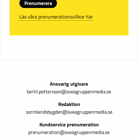
Prenumerera
Läs våra prenumerationsvillkor här
Ansvarig utgivare
bertil.pettersson@sveagruppenmedia.se
Redaktion
sormlandsbygden@sveagruppenmedia.se
Kundservice prenumeration
prenumeration@sveagruppenmedia.se