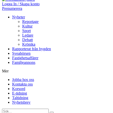
Logga In / Skapa konto
Prenumerera
Nyheter
Reportage
Kultur
Sport
Ledare
Debatt
Krönika
Rapporterat från bygden
Sveabörsen
Fastighetsaffärer
Familjeannons
Mer
Jobba hos oss
Kontakta oss
Korsord
E-tidning
Taltidning
Nyhetsbrev