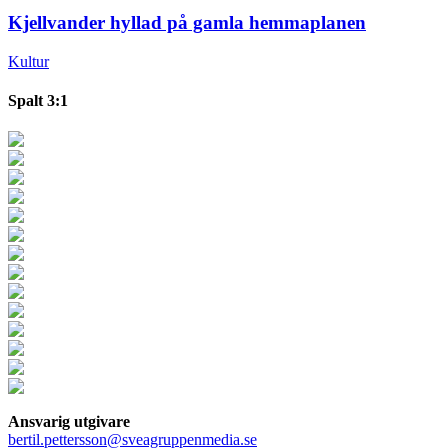
Kjellvander hyllad på gamla hemmaplanen
Kultur
Spalt 3:1
Ansvarig utgivare
bertil.pettersson@sveagruppenmedia.se