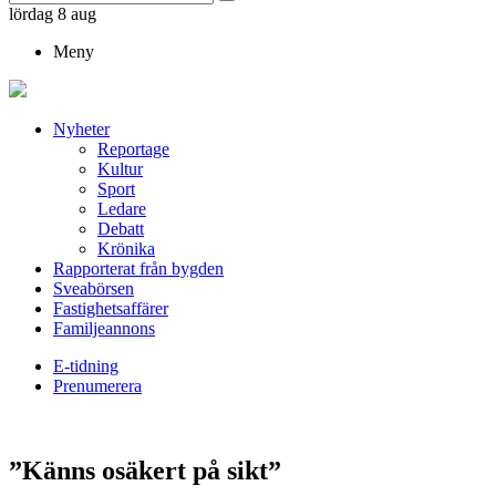
lördag 8 aug
Meny
Nyheter
Reportage
Kultur
Sport
Ledare
Debatt
Krönika
Rapporterat från bygden
Sveabörsen
Fastighetsaffärer
Familjeannons
E-tidning
Prenumerera
”Känns osäkert på sikt”