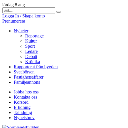
lördag 8 aug
Logga In / Skapa konto
Prenumerera
Nyheter
Reportage
Kultur
Sport
Ledare
Debatt
Krönika
Rapporterat från bygden
Sveabörsen
Fastighetsaffärer
Familjeannons
Jobba hos oss
Kontakta oss
Korsord
E-tidning
Taltidning
Nyhetsbrev