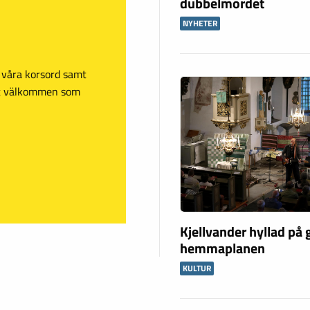
dubbelmordet
NYHETER
sa våra korsord samt
mt välkommen som
Kjellvander hyllad på
hemmaplanen
KULTUR