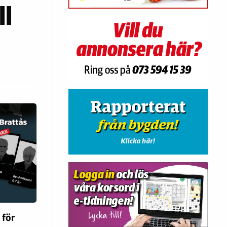
ll
 för