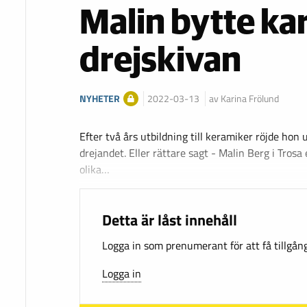
Malin bytte karr
drejskivan
NYHETER
2022-03-13
av Karina Frölund
Efter två års utbildning till keramiker röjde hon
drejandet. Eller rättare sagt - Malin Berg i Tros
olika…
Detta är låst innehåll
Logga in som prenumerant för att få tillgång 
Logga in