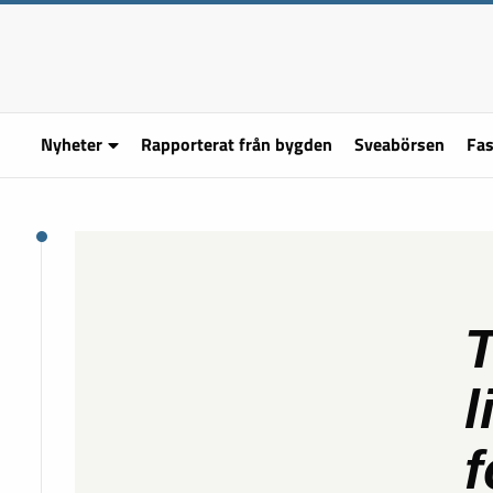
Nyheter
Rapporterat från bygden
Sveabörsen
Fas
T
l
f