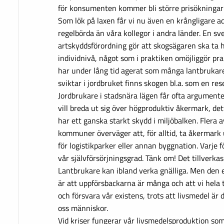
för konsumenten kommer bli större prisökningar 
Som lök på laxen får vi nu även en krångligare a
regelbörda än våra kollegor i andra länder. En s
artskyddsförordning gör att skogsägaren ska ta h
individnivå, något som i praktiken omöjliggör pr
har under lång tid agerat som många lantbrukar
sviktar i jordbruket finns skogen bl.a. som en res
Jordbrukare i stadsnära lägen får ofta argume
vill breda ut sig över högproduktiv åkermark, de
har ett ganska starkt skydd i miljöbalken. Flera
kommuner överväger att, för alltid, ta åkermark 
för logistikparker eller annan byggnation. Varje 
vår självförsörjningsgrad. Tänk om! Det tillverk
Lantbrukare kan ibland verka gnälliga. Men den e
är att uppförsbackarna är många och att vi hela 
och försvara vår existens, trots att livsmedel är
oss människor.
Vid kriser fungerar vår livsmedelsproduktion som 