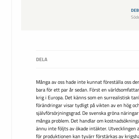
DEB
Söd
Många av oss hade inte kunnat föreställa oss de
bara för ett par år sedan. Först en världsomfatt
krig i Europa. Det känns som en surrealistisk ta
förändringar visar tydligt på vikten av en hög oc
självförsörjningsgrad. De svenska gröna näringarn
många problem. Det handlar om kostnadsökninga
ännu inte följts av ökade intäkter. Utvecklingen
för produktionen kan tyvärr förstärkas av krigs