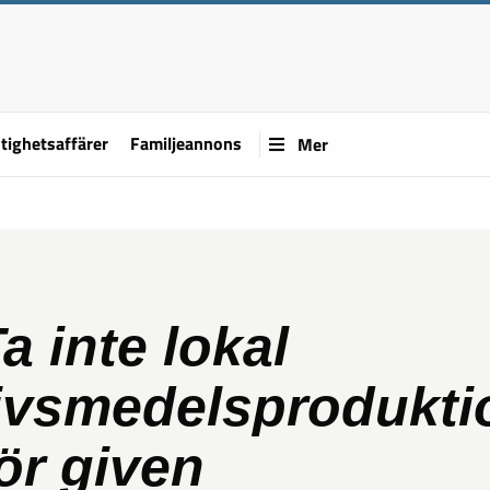
tighetsaffärer
Familjeannons
Mer
a inte lokal
ivsmedelsprodukti
ör given