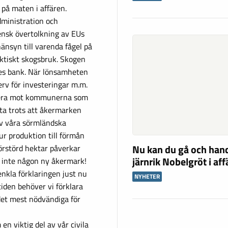
på maten i affären.
dministration och
vensk övertolkning av EUs
änsyn till varenda fågel på
aktiskt skogsbruk. Skogen
es bank. När lönsamheten
erv för investeringar m.m.
ntera mot kommunerna som
tta trots att åkermarken
 av våra sörmländska
ur produktion till förmån
Nu kan du gå och han
förstörd hektar påverkar
järnrik Nobelgröt i af
as inte någon ny åkermark!
nkla förklaringen just nu
NYHETER
tiden behöver vi förklara
 det mest nödvändiga för
en viktig del av vår civila