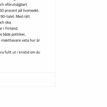
och oförutsägbart
a 50 procent på livsmedel.
 90-talet. Med rätt
och öka
r i Finland.
s både politiker,
m makthavare veta hur är
a fullt ut i kristid om du