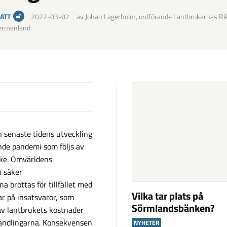
ATT
2022-03-02
av Johan Lagerholm, ordförande Lantbrukarnas Ri
ermanland
n senaste tidens utveckling
ande pandemi som följs av
nke. Omvärldens
h säker
a brottas för tillfället med
Vilka tar plats på
r på insatsvaror, som
Sörmlandsbänken?
 av lantbrukets kostnader
handlingarna. Konsekvensen
NYHETER