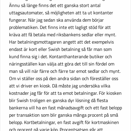
Ännu så länge finns det ett ganska stort antal
uttagsautomater, så möjligheten att ta ut kontanter
fungerar. När jag sedan ska använda dem börjar
problematiken. Det finns inte ett lagligt stöd för att
kräva att få betala med riksbankens sedlar eller mynt.
Har betalningsmottagaren angett att det exempelvis
endast är kort eller Swish betalning så får man som
kund finna sig i det. Kontanthanterande butiker och
näringsställen kan välja att göra det till sin fördel om
man så vill när färre och färre tar emot sedlar och mynt.
Om vi ställer oss på den andra sidan och föreställer oss
att vi driver en kiosk. Då måste jag undersöka vilka
kostnader jag får för att ta emot betalningar. För kiosken
blir Swish troligen en ganska dyr lösning då flesta
bankerna vill ha en fast månadsavgift och ett fast belopp
per transaktion som blir ganska många procent på små
belopp. Kortbetalningar, en fast avgift för kortmaskinen
och procent på varje köp. Procentsatsen går att