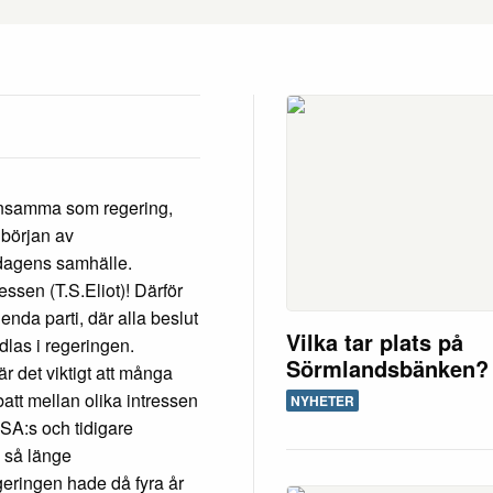
 ensamma som regering,
 början av
 dagens samhälle.
essen (T.S.Eliot)! Därför
t enda parti, där alla beslut
Vilka tar plats på
ndlas i regeringen.
Sörmlandsbänken?
är det viktigt att många
batt mellan olika intressen
NYHETER
SA:s och tidigare
, så länge
geringen hade då fyra år