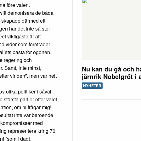
rna före valen.
Swift demonisera de båda
och skapade därmed ett
igen har det inte så stor
et viktigaste är att
ndivider som företräder
ällets bästa för ögonen.
ade regering och
Nu kan du gå och h
. Samt, inte minst,
järnrik Nobelgröt i 
ter vinden”, men var helt
NYHETER
v olika politiker i såväl
 största partier efter valet
ation, om ni frågar mig!
sultat inte var beroende
ga kompromisser med
ring representera kring 70
nt (som i dag).