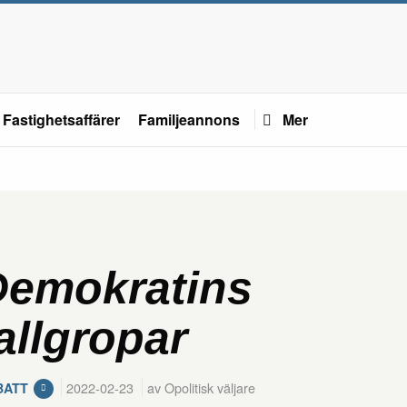
Fastighetsaffärer
Familjeannons
Mer
Demokratins
allgropar
2022-02-23
av Opolitisk väljare
BATT