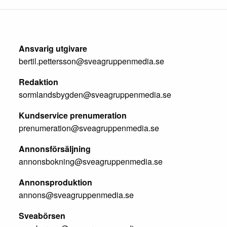
Ansvarig utgivare
bertil.pettersson@sveagruppenmedia.se
Redaktion
sormlandsbygden@sveagruppenmedia.se
Kundservice prenumeration
prenumeration@sveagruppenmedia.se
Annonsförsäljning
annonsbokning@sveagruppenmedia.se
Annonsproduktion
annons@sveagruppenmedia.se
Sveabörsen