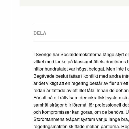
I Sverige har Socialdemokraterna länge styrt
vilket med tanke på klassamhällets dominans i
nittonhundratalet var högst befogat. Men inte i
Begåvade beslut fattas i konflikt med andra intr
är det viktigt att en regering består av fler än et
redan är fattade av ett litet fåtal innan de beha
För att nå ett rättvisare demokratiskt system så 
samhällsfrågor blir föremål för professionell de
och kompromisser kan göras, om de behövs. U
Storbritanniens tvåpartisystem var ju länge bra
regeringsmakten skiftade mellan partierna. Re