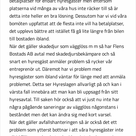
betalplatser för enbart hyresgäster men eftersom
platserna vid många av våra hus inte räcker till så är
detta inte heller en bra lösning. Dessutom har vi vid våra
bomöten uppfattat att de flesta inte vill ha betalplatser,
det upplevs bättre att istället få gå lite längre från bilen
till bostaden ibland.
När det gäller skadedjur som vägglöss m m så har Flens
Bostads AB avtal med skadedjursbekämpare och så
snart en hyresgäst anmäler problem så rycker vår
entreprenör ut. Däremot har vi problem med
hyresgäster som ibland väntar för länge med att anmäla
problemet. Detta ser Hyreslagen allvarligt på och kan i
värsta fall innebära att man kan bli uppsagd från sitt
hyresavtal. Till saken hör också att vi just nu inte har
några pågående saneringar av vägglöss någonstans i
beståndet men det kan ändra sig med kort varsel.
När det gäller avfallshanteringen så är också det ett
problem som ytterst bottnar i att våra hyresgäster inte