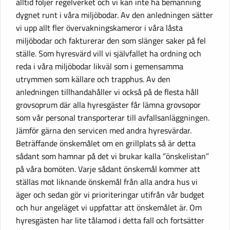
alltid följer regelverket och vi kan inte ha bemanning
dygnet runt i våra miljöbodar. Av den anledningen sätter
vi upp allt fler övervakningskameror i våra låsta
miljöbodar och fakturerar den som slänger saker på fel
ställe. Som hyresvärd vill vi självfallet ha ordning och
reda i våra miljöbodar likväl som i gemensamma
utrymmen som källare och trapphus. Av den
anledningen tillhandahåller vi också på de flesta håll
grovsoprum där alla hyresgäster får lämna grovsopor
som vår personal transporterar till avfallsanläggningen.
Jämför gärna den servicen med andra hyresvärdar.
Beträffande önskemålet om en grillplats så är detta
sådant som hamnar på det vi brukar kalla ”önskelistan”
på våra bomöten. Varje sådant önskemål kommer att
ställas mot liknande önskemål från alla andra hus vi
äger och sedan gör vi prioriteringar utifrån vår budget
och hur angeläget vi uppfattar att önskemålet är. Om
hyresgästen har lite tålamod i detta fall och fortsätter