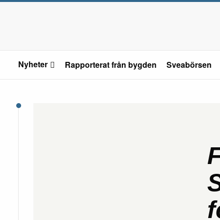
Nyheter
Rapporterat från bygden
Sveabörsen
F
S
f