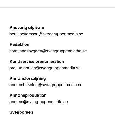
Ansvarig utgivare
bertil.pettersson@sveagruppenmedia.se
Redaktion
sormlandsbygden@sveagruppenmedia.se
Kundservice prenumeration
prenumeration@sveagruppenmedia.se
Annonsförsäljning
annonsbokning@sveagruppenmedia.se
Annonsproduktion
annons@sveagruppenmedia.se
Sveabörsen