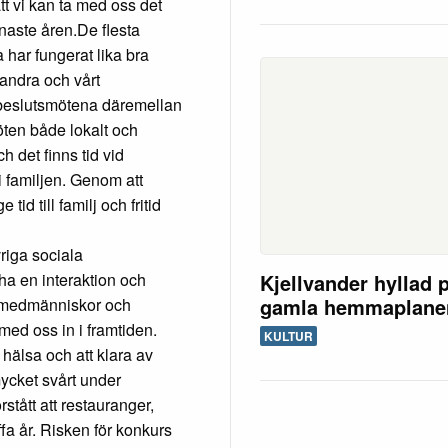
tt vi kan ta med oss det
enaste åren.De flesta
 har fungerat lika bra
randra och vårt
beslutsmötena däremellan
öten både lokalt och
h det finns tid vid
 familjen. Genom att
tid till familj och fritid
riga sociala
Kjellvander hyllad 
ha en interaktion och
gamla hemmaplane
 medmänniskor och
 med oss in i framtiden.
KULTUR
 hälsa och att klara av
mycket svårt under
stått att restauranger,
fa år. Risken för konkurs