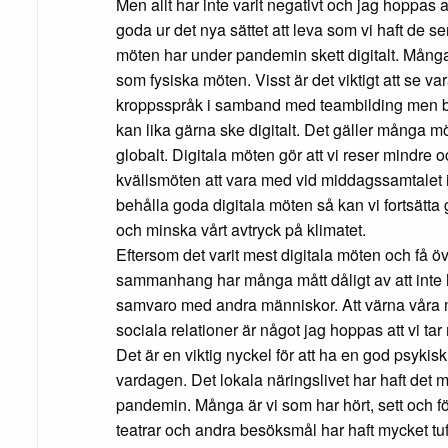
Men allt har inte varit negativt och jag hoppas a
goda ur det nya sättet att leva som vi haft de s
möten har under pandemin skett digitalt. Många
som fysiska möten. Visst är det viktigt att se va
kroppsspråk i samband med teambilding men 
kan lika gärna ske digitalt. Det gäller många m
globalt. Digitala möten gör att vi reser mindre oc
kvällsmöten att vara med vid middagssamtalet i
behålla goda digitala möten så kan vi fortsätta ge 
och minska vårt avtryck på klimatet.
Eftersom det varit mest digitala möten och få öv
sammanhang har många mått dåligt av att inte 
samvaro med andra människor. Att värna våra
sociala relationer är något jag hoppas att vi tar
Det är en viktig nyckel för att ha en god psykisk
vardagen. Det lokala näringslivet har haft det 
pandemin. Många är vi som har hört, sett och för
teatrar och andra besöksmål har haft mycket tuf