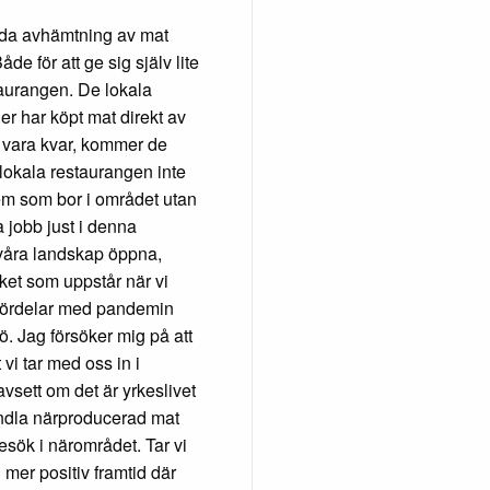
juda avhämtning av mat
e för att ge sig själv lite
staurangen. De lokala
er har köpt mat direkt av
 vara kvar, kommer de
n lokala restaurangen inte
dem som bor i området utan
a jobb just i denna
 våra landskap öppna,
et som uppstår när vi
r fördelar med pandemin
ö. Jag försöker mig på att
vi tar med oss in i
sett om det är yrkeslivet
handla närproducerad mat
sök i närområdet. Tar vi
 mer positiv framtid där