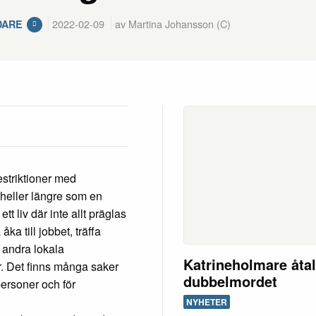
2022-02-09
av Martina Johansson (C)
DARE
estriktioner med
heller längre som en
tt liv där inte allt präglas
åka till jobbet, träffa
r andra lokala
Katrineholmare åtal
er. Det finns många saker
dubbelmordet
personer och för
NYHETER