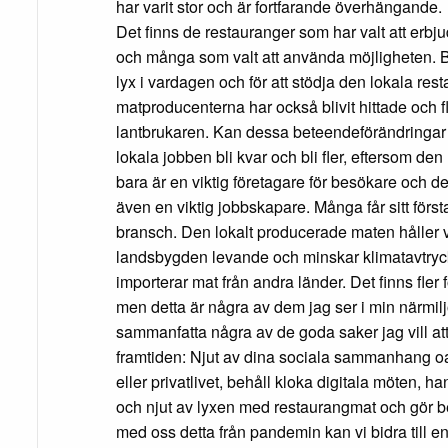
har varit stor och är fortfarande överhängande.
Det finns de restauranger som har valt att erb
och många som valt att använda möjligheten. Båd
lyx i vardagen och för att stödja den lokala re
matproducenterna har också blivit hittade och fl
lantbrukaren. Kan dessa beteendeförändringar
lokala jobben bli kvar och bli fler, eftersom de
bara är en viktig företagare för besökare och 
även en viktig jobbskapare. Många får sitt först
bransch. Den lokalt producerade maten håller
landsbygden levande och minskar klimatavtryck
importerar mat från andra länder. Det finns fle
men detta är några av dem jag ser i min närmilj
sammanfatta några av de goda saker jag vill att 
framtiden: Njut av dina sociala sammanhang oav
eller privatlivet, behåll kloka digitala möten, 
och njut av lyxen med restaurangmat och gör be
med oss detta från pandemin kan vi bidra till en