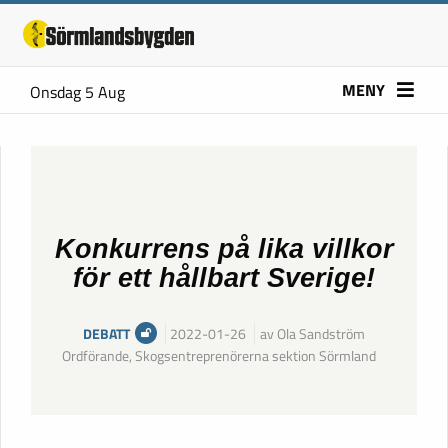
MENY
Onsdag 5 Aug
Konkurrens på lika villkor
för ett hållbart Sverige!
DEBATT
2022-01-26
av Ola Sandström
Ordförande, Skogsentreprenörerna sektion Sörmland