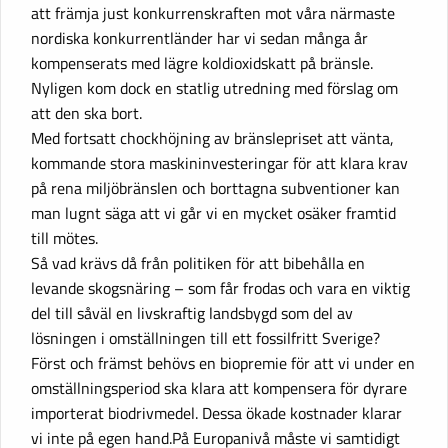
att främja just konkurrenskraften mot våra närmaste
nordiska konkurrentländer har vi sedan många år
kompenserats med lägre koldioxidskatt på bränsle.
Nyligen kom dock en statlig utredning med förslag om
att den ska bort.
Med fortsatt chockhöjning av bränslepriset att vänta,
kommande stora maskininvesteringar för att klara krav
på rena miljöbränslen och borttagna subventioner kan
man lugnt säga att vi går vi en mycket osäker framtid
till mötes.
Så vad krävs då från politiken för att bibehålla en
levande skogsnäring – som får frodas och vara en viktig
del till såväl en livskraftig landsbygd som del av
lösningen i omställningen till ett fossilfritt Sverige?
Först och främst behövs en biopremie för att vi under en
omställningsperiod ska klara att kompensera för dyrare
importerat biodrivmedel. Dessa ökade kostnader klarar
vi inte på egen hand.På Europanivå måste vi samtidigt