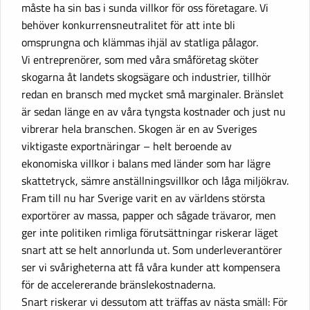
måste ha sin bas i sunda villkor för oss företagare. Vi
behöver konkurrensneutralitet för att inte bli
omsprungna och klämmas ihjäl av statliga pålagor.
Vi entreprenörer, som med våra småföretag sköter
skogarna åt landets skogsägare och industrier, tillhör
redan en bransch med mycket små marginaler. Bränslet
är sedan länge en av våra tyngsta kostnader och just nu
vibrerar hela branschen. Skogen är en av Sveriges
viktigaste exportnäringar – helt beroende av
ekonomiska villkor i balans med länder som har lägre
skattetryck, sämre anställningsvillkor och låga miljökrav.
Fram till nu har Sverige varit en av världens största
exportörer av massa, papper och sågade trävaror, men
ger inte politiken rimliga förutsättningar riskerar läget
snart att se helt annorlunda ut. Som underleverantörer
ser vi svårigheterna att få våra kunder att kompensera
för de accelererande bränslekostnaderna.
Snart riskerar vi dessutom att träffas av nästa smäll: För