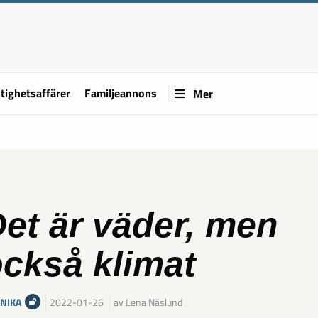
tighetsaffärer
Familjeannons
Mer
et är väder, men
ckså klimat
NIKA
2022-01-26
av Lena Näslund