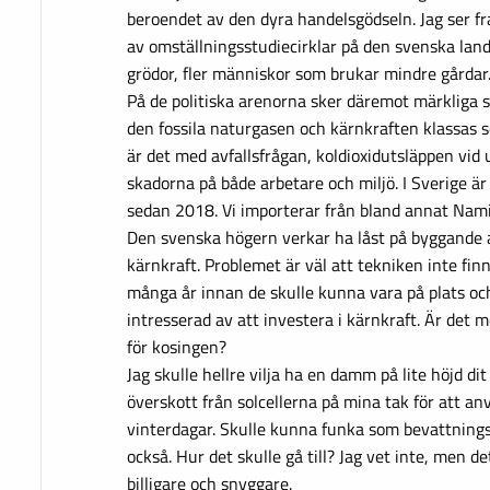
beroendet av den dyra handelsgödseln. Jag ser f
av omställningsstudiecirklar på den svenska lan
grödor, fler människor som brukar mindre gårda
På de politiska arenorna sker däremot märkliga sa
den fossila naturgasen och kärnkraften klassas s
är det med avfallsfrågan, koldioxidutsläppen vid
skadorna på både arbetare och miljö. I Sverige ä
sedan 2018. Vi importerar från bland annat Nami
Den svenska högern verkar ha låst på byggande 
kärnkraft. Problemet är väl att tekniken inte finn
många år innan de skulle kunna vara på plats och
intresserad av att investera i kärnkraft. Är det 
för kosingen?
Jag skulle hellre vilja ha en damm på lite höjd 
överskott från solcellerna på mina tak för att an
vinterdagar. Skulle kunna funka som bevattni
också. Hur det skulle gå till? Jag vet inte, men d
billigare och snyggare.