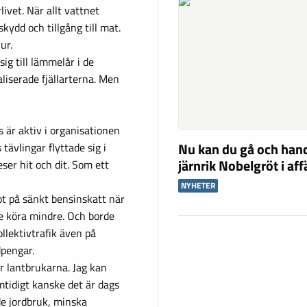
ivet. När allt vattnet
kydd och tillgång till mat.
ur.
ig till lämmelår i de
aliserade fjällarterna. Men
 är aktiv i organisationen
Nu kan du gå och han
tävlingar flyttade sig i
järnrik Nobelgröt i af
eser hit och dit. Som ett
NYHETER
ot på sänkt bensinskatt när
rde köra mindre. Och borde
ollektivtrafik även på
dpengar.
r lantbrukarna. Jag kan
mtidigt kanske det är dags
de jordbruk, minska