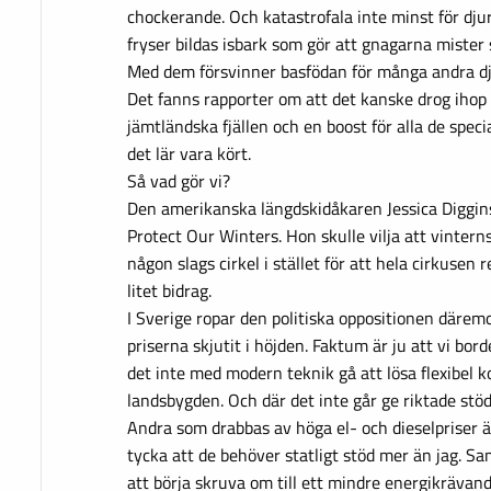
chockerande. Och katastrofala inte minst för djurl
fryser bildas isbark som gör att gnagarna mister s
Med dem försvinner basfödan för många andra dj
Det fanns rapporter om att det kanske drog ihop s
jämtländska fjällen och en boost för alla de speci
det lär vara kört.
Så vad gör vi?
Den amerikanska längdskidåkaren Jessica Diggins
Protect Our Winters. Hon skulle vilja att vinterns 
någon slags cirkel i stället för att hela cirkusen r
litet bidrag.
I Sverige ropar den politiska oppositionen därem
priserna skjutit i höjden. Faktum är ju att vi bo
det inte med modern teknik gå att lösa flexibel k
landsbygden. Och där det inte går ge riktade stö
Andra som drabbas av höga el- och dieselpriser ä
tycka att de behöver statligt stöd mer än jag. Sa
att börja skruva om till ett mindre energikrävan