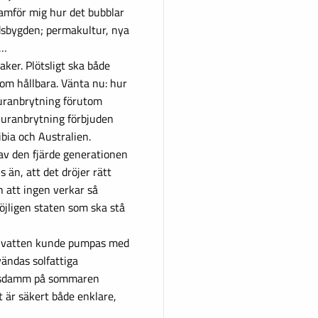
ramför mig hur det bubblar
dsbygden; permakultur, nya
r…
ker. Plötsligt ska både
om hållbara. Vänta nu: hur
 uranbrytning förutom
r uranbrytning förbjuden
bia och Australien.
av den fjärde generationen
s än, att det dröjer rätt
 att ingen verkar så
möjligen staten som ska stå
dit vatten kunde pumpas med
vändas solfattiga
ngsdamm på sommaren
et är säkert både enklare,