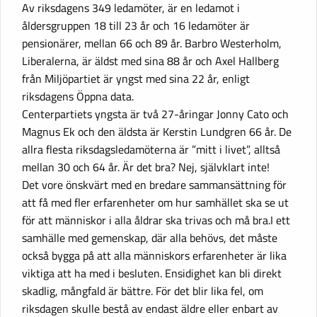
Av riksdagens 349 ledamöter, är en ledamot i
åldersgruppen 18 till 23 år och 16 ledamöter är
pensionärer, mellan 66 och 89 år. Barbro Westerholm,
Liberalerna, är äldst med sina 88 år och Axel Hallberg
från Miljöpartiet är yngst med sina 22 år, enligt
riksdagens Öppna data.
Centerpartiets yngsta är två 27-åringar Jonny Cato och
Magnus Ek och den äldsta är Kerstin Lundgren 66 år. De
allra flesta riksdagsledamöterna är ”mitt i livet”, alltså
mellan 30 och 64 år. Är det bra? Nej, självklart inte!
Det vore önskvärt med en bredare sammansättning för
att få med fler erfarenheter om hur samhället ska se ut
för att människor i alla åldrar ska trivas och må bra.I ett
samhälle med gemenskap, där alla behövs, det måste
också bygga på att alla människors erfarenheter är lika
viktiga att ha med i besluten. Ensidighet kan bli direkt
skadlig, mångfald är bättre. För det blir lika fel, om
riksdagen skulle bestå av endast äldre eller enbart av