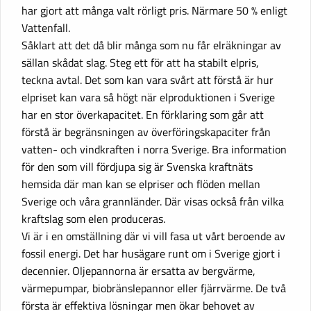
har gjort att många valt rörligt pris. Närmare 50 % enligt
Vattenfall.
Såklart att det då blir många som nu får elräkningar av
sällan skådat slag. Steg ett för att ha stabilt elpris,
teckna avtal. Det som kan vara svårt att förstå är hur
elpriset kan vara så högt när elproduktionen i Sverige
har en stor överkapacitet. En förklaring som går att
förstå är begränsningen av överföringskapaciter från
vatten- och vindkraften i norra Sverige. Bra information
för den som vill fördjupa sig är Svenska kraftnäts
hemsida där man kan se elpriser och flöden mellan
Sverige och våra grannländer. Där visas också från vilka
kraftslag som elen produceras.
Vi är i en omställning där vi vill fasa ut vårt beroende av
fossil energi. Det har husägare runt om i Sverige gjort i
decennier. Oljepannorna är ersatta av bergvärme,
värmepumpar, biobränslepannor eller fjärrvärme. De två
första är effektiva lösningar men ökar behovet av