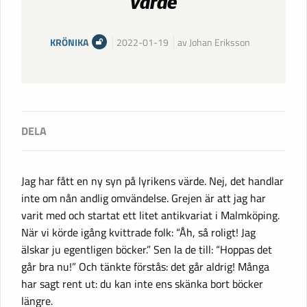
värde
KRÖNIKA
2022-01-19
av Johan Eriksson
Jag har fått en ny syn på lyrikens värde. Nej, det handlar
inte om nån andlig omvändelse. Grejen är att jag har
varit med och startat ett litet antikvariat i Malmköping.
När vi körde igång kvittrade folk: “Åh, så roligt! Jag
älskar ju egentligen böcker.” Sen la de till: “Hoppas det
går bra nu!” Och tänkte förstås: det går aldrig! Många
har sagt rent ut: du kan inte ens skänka bort böcker
längre.