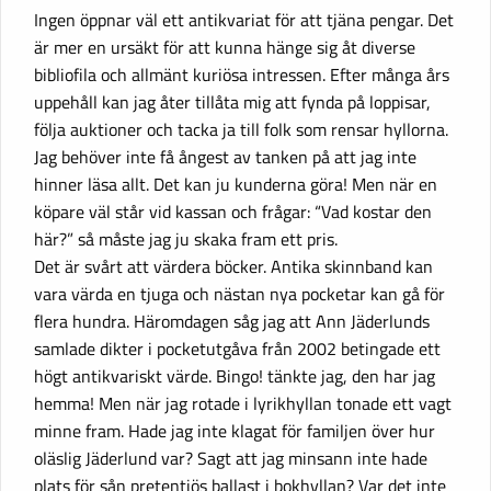
Ingen öppnar väl ett antikvariat för att tjäna pengar. Det
är mer en ursäkt för att kunna hänge sig åt diverse
bibliofila och allmänt kuriösa intressen. Efter många års
uppehåll kan jag åter tillåta mig att fynda på loppisar,
följa auktioner och tacka ja till folk som rensar hyllorna.
Jag behöver inte få ångest av tanken på att jag inte
hinner läsa allt. Det kan ju kunderna göra! Men när en
köpare väl står vid kassan och frågar: “Vad kostar den
här?” så måste jag ju skaka fram ett pris.
Det är svårt att värdera böcker. Antika skinnband kan
vara värda en tjuga och nästan nya pocketar kan gå för
flera hundra. Häromdagen såg jag att Ann Jäderlunds
samlade dikter i pocketutgåva från 2002 betingade ett
högt antikvariskt värde. Bingo! tänkte jag, den har jag
hemma! Men när jag rotade i lyrikhyllan tonade ett vagt
minne fram. Hade jag inte klagat för familjen över hur
oläslig Jäderlund var? Sagt att jag minsann inte hade
plats för sån pretentiös ballast i bokhyllan? Var det inte