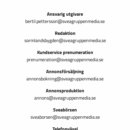
Ansvarig utgivare
bertil.pettersson@sveagruppenmedia.se
Redaktion
sormlandsbygden@sveagruppenmedia.se
Kundservice prenumeration
prenumeration@sveagruppenmedia.se
Annonsförsäljning
annonsbokning@sveagruppenmedia.se
Annonsproduktion
annons@sveagruppenmedia.se
Sveabörsen
sveaborsen@sveagruppenmedia.se
Telefonväxel