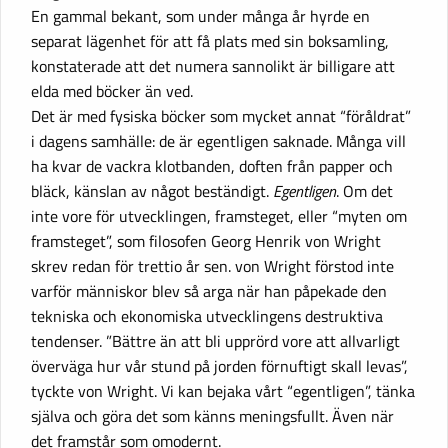
En gammal bekant, som under många år hyrde en
separat lägenhet för att få plats med sin boksamling,
konstaterade att det numera sannolikt är billigare att
elda med böcker än ved.
Det är med fysiska böcker som mycket annat “föråldrat”
i dagens samhälle: de är egentligen saknade. Många vill
ha kvar de vackra klotbanden, doften från papper och
bläck, känslan av något beständigt.
Egentligen
. Om det
inte vore för utvecklingen, framsteget, eller “myten om
framsteget”, som filosofen Georg Henrik von Wright
skrev redan för trettio år sen. von Wright förstod inte
varför människor blev så arga när han påpekade den
tekniska och ekonomiska utvecklingens destruktiva
tendenser. ”Bättre än att bli upprörd vore att allvarligt
överväga hur vår stund på jorden förnuftigt skall levas”,
tyckte von Wright. Vi kan bejaka vårt “egentligen”, tänka
själva och göra det som känns meningsfullt. Även när
det framstår som omodernt.