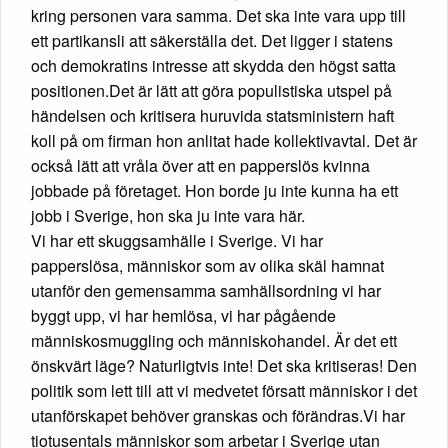
kring personen vara samma. Det ska inte vara upp till
ett partikansli att säkerställa det. Det ligger i statens
och demokratins intresse att skydda den högst satta
positionen.Det är lätt att göra populistiska utspel på
händelsen och kritisera huruvida statsministern haft
koll på om firman hon anlitat hade kollektivavtal. Det är
också lätt att vråla över att en papperslös kvinna
jobbade på företaget. Hon borde ju inte kunna ha ett
jobb i Sverige, hon ska ju inte vara här.
Vi har ett skuggsamhälle i Sverige. Vi har
papperslösa, människor som av olika skäl hamnat
utanför den gemensamma samhällsordning vi har
byggt upp, vi har hemlösa, vi har pågående
människosmuggling och människohandel. Är det ett
önskvärt läge? Naturligtvis inte! Det ska kritiseras! Den
politik som lett till att vi medvetet försatt människor i det
utanförskapet behöver granskas och förändras.Vi har
tiotusentals människor som arbetar i Sverige utan