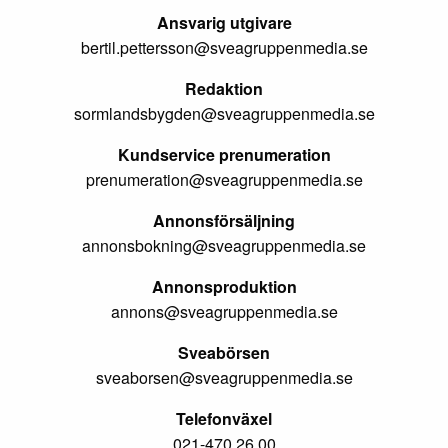
Ansvarig utgivare
bertil.pettersson@sveagruppenmedia.se
Redaktion
sormlandsbygden@sveagruppenmedia.se
Kundservice prenumeration
prenumeration@sveagruppenmedia.se
Annonsförsäljning
annonsbokning@sveagruppenmedia.se
Annonsproduktion
annons@sveagruppenmedia.se
Sveabörsen
sveaborsen@sveagruppenmedia.se
Telefonväxel
021-470 26 00