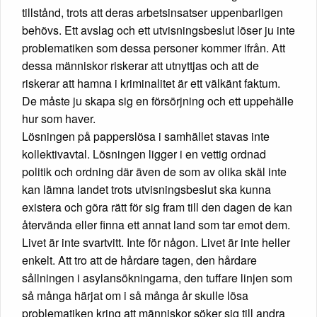
tillstånd, trots att deras arbetsinsatser uppenbarligen
behövs. Ett avslag och ett utvisningsbeslut löser ju inte
problematiken som dessa personer kommer ifrån. Att
dessa människor riskerar att utnyttjas och att de
riskerar att hamna i kriminalitet är ett välkänt faktum.
De måste ju skapa sig en försörjning och ett uppehälle
hur som haver.
Lösningen på papperslösa i samhället stavas inte
kollektivavtal. Lösningen ligger i en vettig ordnad
politik och ordning där även de som av olika skäl inte
kan lämna landet trots utvisningsbeslut ska kunna
existera och göra rätt för sig fram till den dagen de kan
återvända eller finna ett annat land som tar emot dem.
Livet är inte svartvitt. Inte för någon. Livet är inte heller
enkelt. Att tro att de hårdare tagen, den hårdare
sållningen i asylansökningarna, den tuffare linjen som
så många härjat om i så många år skulle lösa
problematiken kring att människor söker sig till andra