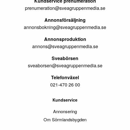
Kundservice prenumeration
prenumeration@sveagruppenmedia.se
Annonsförsäljning
annonsbokning@sveagruppenmedia.se
Annonsproduktion
annons@sveagruppenmedia.se
Sveabörsen
sveaborsen@sveagruppenmedia.se
Telefonväxel
021-470 26 00
Kundservice
Annonsering
Om Sörmlandsbygden