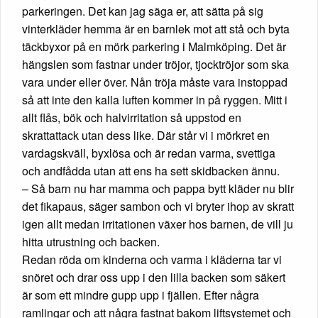
parkeringen. Det kan jag säga er, att sätta på sig
vinterkläder hemma är en barnlek mot att stå och byta
täckbyxor på en mörk parkering i Malmköping. Det är
hängslen som fastnar under tröjor, tjocktröjor som ska
vara under eller över. Nån tröja måste vara instoppad
så att inte den kalla luften kommer in på ryggen. Mitt i
allt flås, bök och halvirritation så uppstod en
skrattattack utan dess like. Där står vi i mörkret en
vardagskväll, byxlösa och är redan varma, svettiga
och andfådda utan att ens ha sett skidbacken ännu.
– Så barn nu har mamma och pappa bytt kläder nu blir
det fikapaus, säger sambon och vi bryter ihop av skratt
igen allt medan irritationen växer hos barnen, de vill ju
hitta utrustning och backen.
Redan röda om kinderna och varma i kläderna tar vi
snöret och drar oss upp i den lilla backen som säkert
är som ett mindre gupp upp i fjällen. Efter några
ramlingar och att några fastnat bakom liftsystemet och