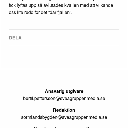
fick lyftas upp så avlutades kvällen med att vi kände
oss lite redo för det “där fjällen”.
Ansvarig utgivare
bertil.pettersson@sveagruppenmedia.se
Redaktion
sormlandsbygden@sveagruppenmedia.se