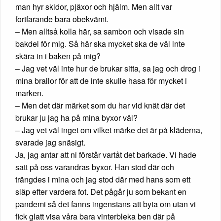
man hyr skidor, pjäxor och hjälm. Men allt var
fortfarande bara obekvämt.
– Men alltså kolla här, sa sambon och visade sin
bakdel för mig. Så här ska mycket ska de väl inte
skära in i baken på mig?
– Jag vet väl inte hur de brukar sitta, sa jag och drog i
mina brallor för att de inte skulle hasa för mycket i
marken.
– Men det där märket som du har vid knät där det
brukar ju jag ha på mina byxor väl?
– Jag vet väl inget om vilket märke det är på kläderna,
svarade jag snäsigt.
Ja, jag antar att ni förstår vartåt det barkade. Vi hade
satt på oss varandras byxor. Han stod där och
trängdes i mina och jag stod där med hans som ett
släp efter vardera fot. Det pågår ju som bekant en
pandemi så det fanns ingenstans att byta om utan vi
fick glatt visa våra bara vinterbleka ben där på