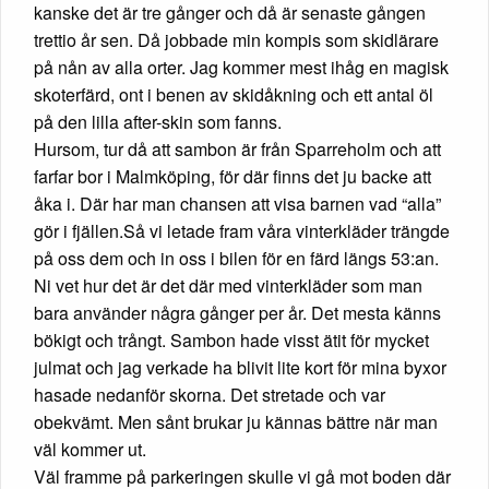
kanske det är tre gånger och då är senaste gången
trettio år sen. Då jobbade min kompis som skidlärare
på nån av alla orter. Jag kommer mest ihåg en magisk
skoterfärd, ont i benen av skidåkning och ett antal öl
på den lilla after-skin som fanns.
Hursom, tur då att sambon är från Sparreholm och att
farfar bor i Malmköping, för där finns det ju backe att
åka i. Där har man chansen att visa barnen vad “alla”
gör i fjällen.Så vi letade fram våra vinterkläder trängde
på oss dem och in oss i bilen för en färd längs 53:an.
Ni vet hur det är det där med vinterkläder som man
bara använder några gånger per år. Det mesta känns
bökigt och trångt. Sambon hade visst ätit för mycket
julmat och jag verkade ha blivit lite kort för mina byxor
hasade nedanför skorna. Det stretade och var
obekvämt. Men sånt brukar ju kännas bättre när man
väl kommer ut.
Väl framme på parkeringen skulle vi gå mot boden där