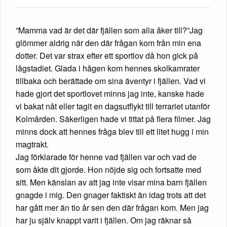
”Mamma vad är det där fjällen som alla åker till?”Jag
glömmer aldrig när den där frågan kom från min ena
dotter. Det var strax efter ett sportlov då hon gick på
lågstadiet. Glada i hågen kom hennes skolkamrater
tillbaka och berättade om sina äventyr i fjällen. Vad vi
hade gjort det sportlovet minns jag inte, kanske hade
vi bakat nåt eller tagit en dagsutflykt till terrariet utanför
Kolmården. Säkerligen hade vi tittat på flera filmer. Jag
minns dock att hennes fråga blev till ett litet hugg i min
magtrakt.
Jag förklarade för henne vad fjällen var och vad de
som åkte dit gjorde. Hon nöjde sig och fortsatte med
sitt. Men känslan av att jag inte visar mina barn fjällen
gnagde i mig. Den gnager faktiskt än idag trots att det
har gått mer än tio år sen den där frågan kom. Men jag
har ju själv knappt varit i fjällen. Om jag räknar så