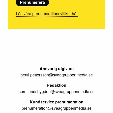
Prenumerera
Läs våra prenumerationsvillkor här
Ansvarig utgivare
bertil.pettersson@sveagruppenmedia.se
Redaktion
sormlandsbygden@sveagruppenmedia.se
Kundservice prenumeration
prenumeration@sveagruppenmedia.se