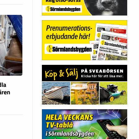
dla
fären