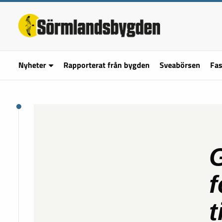
Nyheter
Rapporterat från bygden
Sveabörsen
Fas
G
f
t