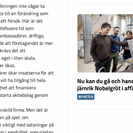
folkningen inte vågar ta
te till en förändring som
ett försök. Här är det
Olofssons tid som
mbassadörer, driftiga,
de att företagandet är mer
 krävs det att
eget i liten skala.
er ökas.
ärer ökar insatserna för att
Nu kan du gå och han
ll ha tillgång till hela
järnrik Nobelgröt i af
het att finansiera
 starta aktiebolag genom
NYHETER
nskild firma. Men det är
in på spel, om
t viktigt med satsningar på
upp i samhället, som nästan