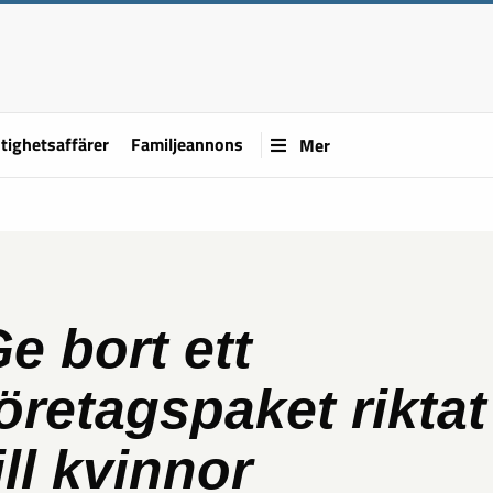
tighetsaffärer
Familjeannons
Mer
e bort ett
öretagspaket riktat
ill kvinnor