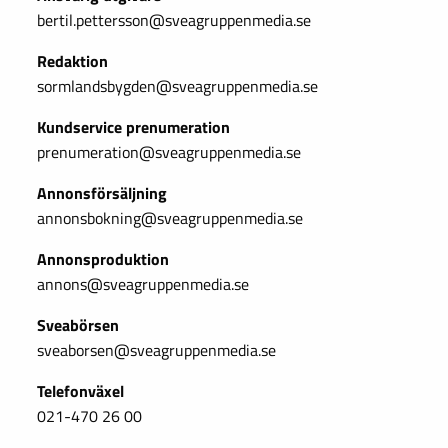
bertil.pettersson@sveagruppenmedia.se
Redaktion
sormlandsbygden@sveagruppenmedia.se
Kundservice prenumeration
prenumeration@sveagruppenmedia.se
Annonsförsäljning
annonsbokning@sveagruppenmedia.se
Annonsproduktion
annons@sveagruppenmedia.se
Sveabörsen
sveaborsen@sveagruppenmedia.se
Telefonväxel
021-470 26 00