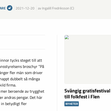
ARE
2021-12-20
av Ingalill Fredriksson (C)
innor tycks steget till att
länsstyrelsens broschyr ”På
ånger fler män som driver
knappt dubbelt så många
ild firma.
Svängig gratisfestival
är mer beroende av trygghet
till folkfest i Flen
er andras pengar. Det här
in betydligt fler
NYHETER