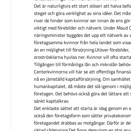
Det är naturligtvis ett stort slöseri att halva be
steget och göra verklighet av sina idéer. Det mås
river de hinder som kvinnor ser innan de ens gör 
viktigt med förebilder och nätverk. Under Maud 
näringsminister byggdes det upp ett nätverk av a
företagsamma kvinnor från hela landet som visa
än en möjlighet till försörjning.Utöver förebilder,
oroströsklarna hyvlas ner. Kvinnor vill ofta starta 
Tillgången till förmånliga lån och mikrolån behöv
Centerkvinnorna vill här se att offentliga finansi
nå en jämställd kapitalförsörjning. Om samhället vi
humankapitalet, då måste det slå igenom i möjlig
företagen. Det behövs också göra det lättare att
sänkt kapitalkrav.
Det enklaste sättet att starta är idag genom en e
också den företagsform som sätter privatekonom
företagandet drabbas av motgångar. Därför är de
riktad rådgivning.Det finns dessutom en stor gr