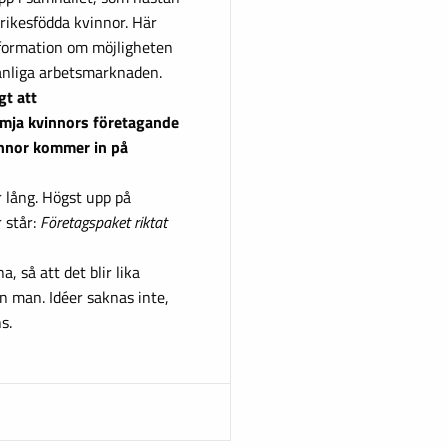
utrikesfödda kvinnor. Här
nformation om möjligheten
vanliga arbetsmarknaden.
gt att
ämja kvinnors företagande
vinnor kommer in på
 lång. Högst upp på
 står:
Företagspaket riktat
, så att det blir lika
n man. Idéer saknas inte,
s.