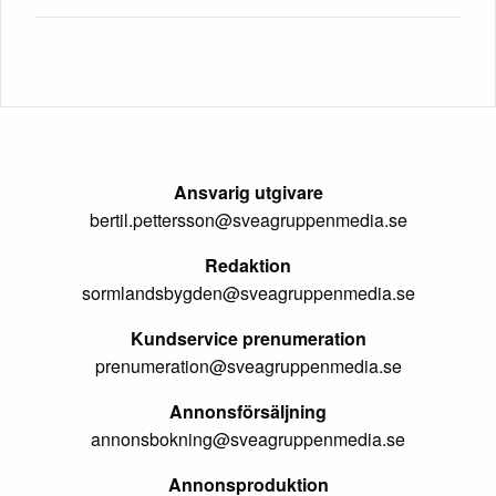
Ansvarig utgivare
bertil.pettersson@sveagruppenmedia.se
Redaktion
sormlandsbygden@sveagruppenmedia.se
Kundservice prenumeration
prenumeration@sveagruppenmedia.se
Annonsförsäljning
annonsbokning@sveagruppenmedia.se
Annonsproduktion