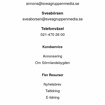
annons@sveagruppenmedia.se
Sveabörsen
sveaborsen@sveagruppenmedia.se
Telefonväxel
021-470 26 00
Kundservice
Annonsering
Om Sörmlandsbygden
Fler Resurser
Nyhetsbrev
Taltidning
E-tidning