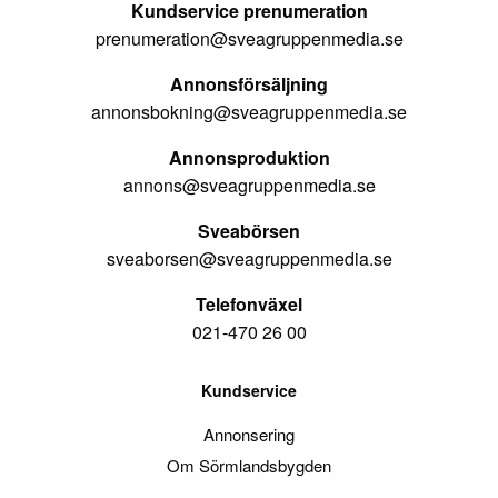
Kundservice prenumeration
prenumeration@sveagruppenmedia.se
Annonsförsäljning
annonsbokning@sveagruppenmedia.se
Annonsproduktion
annons@sveagruppenmedia.se
Sveabörsen
sveaborsen@sveagruppenmedia.se
Telefonväxel
021-470 26 00
Kundservice
Annonsering
Om Sörmlandsbygden