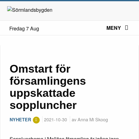
MENY
Fredag 7 Aug
Omstart för
församlingens
uppskattade
soppluncher
2021-10-30
av Anna Mi Skoog
NYHETER
Soppluncherna i Mellösa församling är igång igen