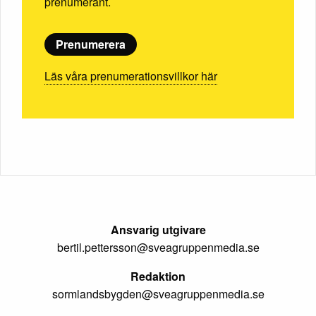
prenumerant.
Prenumerera
Läs våra prenumerationsvillkor här
Ansvarig utgivare
bertil.pettersson@sveagruppenmedia.se
Redaktion
sormlandsbygden@sveagruppenmedia.se