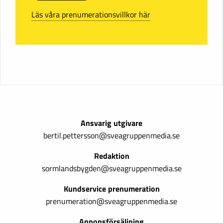
Läs våra prenumerationsvillkor här
Ansvarig utgivare
bertil.pettersson@sveagruppenmedia.se
Redaktion
sormlandsbygden@sveagruppenmedia.se
Kundservice prenumeration
prenumeration@sveagruppenmedia.se
Annonsförsäljning