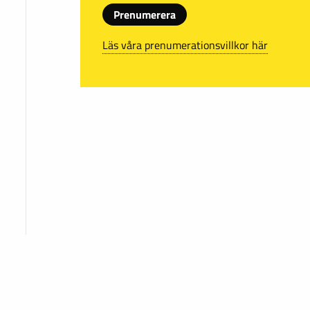
Prenumerera
Läs våra prenumerationsvillkor här