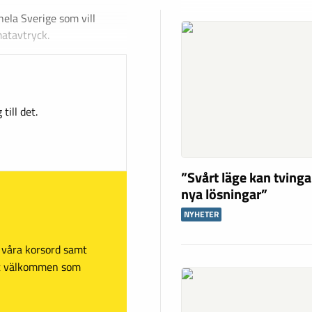
hela Sverige som vill
matavtryck.
till det.
”Svårt läge kan tving
nya lösningar”
NYHETER
sa våra korsord samt
mt välkommen som