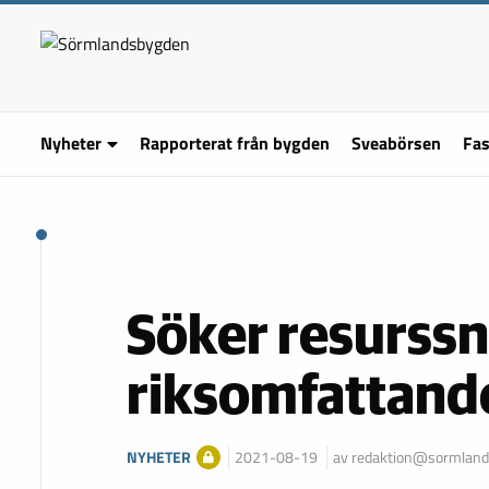
Nyheter
Rapporterat från bygden
Sveabörsen
Fas
Söker resurssn
riksomfattande
NYHETER
2021-08-19
av redaktion@sormland