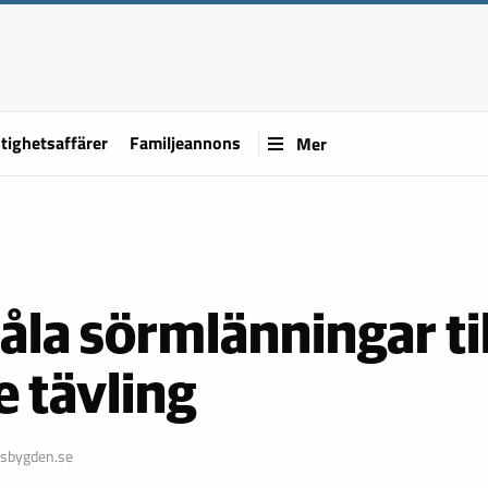
tighetsaffärer
Familjeannons
Mer
åla sörmlänningar til
 tävling
sbygden.se