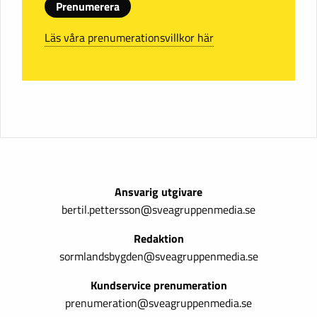
Prenumerera
Läs våra prenumerationsvillkor här
Ansvarig utgivare
bertil.pettersson@sveagruppenmedia.se
Redaktion
sormlandsbygden@sveagruppenmedia.se
Kundservice prenumeration
prenumeration@sveagruppenmedia.se