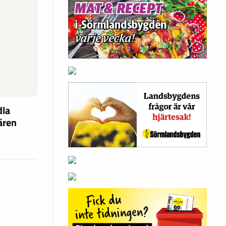
dla
fären