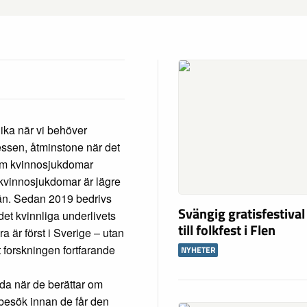
ika när vi behöver
ressen, åtminstone när det
om kvinnosjukdomar
 kvinnosjukdomar är lägre
än. Sedan 2019 bedrivs
Svängig gratisfestival
det kvinnliga underlivets
till folkfest i Flen
a är först i Sverige – utan
tt forskningen fortfarande
NYHETER
dda när de berättar om
besök innan de får den