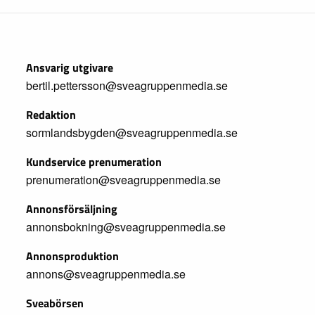
Ansvarig utgivare
bertil.pettersson@sveagruppenmedia.se
Redaktion
sormlandsbygden@sveagruppenmedia.se
Kundservice prenumeration
prenumeration@sveagruppenmedia.se
Annonsförsäljning
annonsbokning@sveagruppenmedia.se
Annonsproduktion
annons@sveagruppenmedia.se
Sveabörsen