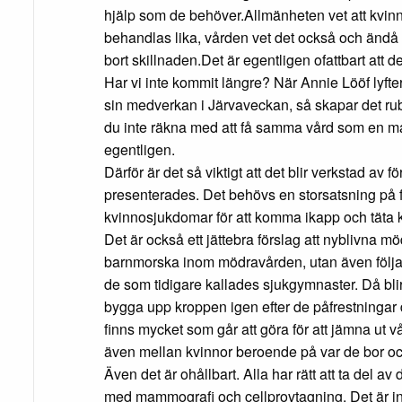
hjälp som de behöver.Allmänheten vet att kvin
behandlas lika, vården vet det också och ändå hä
bort skillnaden.Det är egentligen ofattbart att d
Har vi inte kommit längre? När Annie Lööf lyft
sin medverkan i Järvaveckan, så skapar det ru
du inte räkna med att få samma vård som en man
egentligen.
Därför är det så viktigt att det blir verkstad av 
presenterades. Det behövs en storsatsning på 
kvinnosjukdomar för att komma ikapp och täta
Det är också ett jättebra förslag att nyblivna m
barnmorska inom mödravården, utan även följas
de som tidigare kallades sjukgymnaster. Då blir 
bygga upp kroppen igen efter de påfrestningar de
finns mycket som går att göra för att jämna ut vå
även mellan kvinnor beroende på var de bor oc
Även det är ohållbart. Alla har rätt att ta del 
med mammografi och cellprovtagning. Det är in