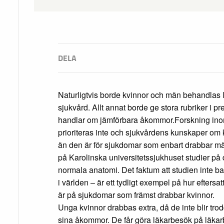
Naturligtvis borde kvinnor och män behandlas l
sjukvård. Allt annat borde ge stora rubriker i p
handlar om jämförbara åkommor.Forskning in
prioriteras inte och sjukvårdens kunskaper om
än den är för sjukdomar som enbart drabbar m
på Karolinska universitetssjukhuset studier på 
normala anatomi. Det faktum att studien inte bar
i världen – är ett tydligt exempel på hur eftersa
är på sjukdomar som främst drabbar kvinnor.
Unga kvinnor drabbas extra, då de inte blir tro
sina åkommor. De får göra läkarbesök på läkar