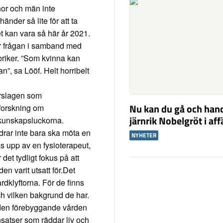
nor och män inte
nder så lite för att ta
et kan vara så här år 2021.
er frågan i samband med
briker. ”Som kvinna kan
”, sa Lööf. Helt horribelt
förslagen som
Nu kan du gå och han
forskning om
järnrik Nobelgröt i af
 kunskapsluckorna.
ödrar inte bara ska möta en
NYHETER
 upp av en fysioterapeut,
det tydligt fokus på att
n varit utsatt för.Det
rdklyftorna. För de finns
h vilken bakgrund de har.
av den förebyggande vården
satser som räddar liv och