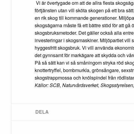
Vi är övertygade om att de allra flesta skogsäga
förtjänsten utan vill sköta skogen på ett bra sätt
en rik skog till kommande generationer. Miljöpart
skogsägarna måste få ett bättre stöd för att gå 
skogsbruksmetoder. Det gäller också alla entre
investeringar i skogsmaskiner. Miljöpartiet vill 
hyggesfritt skogsbruk. Vi vill använda ekonomis
det gynnsamt för markägare att skydda och vå
På så sätt kan vi så småningom stryka röd skogsl
knottertryffel, bombmurkla, grönsångare, sexs
skogstrappmossa och knölspindel från rödlista
Källor: SCB, Naturvårdsverket, Skogsstyrelse