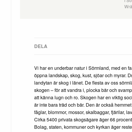
i Sö
Wrå
Vi har en underbar natur i Sörmland, med en fa
öppna landskap, skog, kust, sjöar och myrar. D
landytan är skog i länet. De flesta av oss sörmlä
skogen – för att vandra i, plocka bär och svamp, 
att känna lugn och ro. Skogen har en viktig so
är inte bara träd och bär. Den är också hemmet 
fåglar, blommor, mossor, skalbaggar, fjärilar, l
Cirka 5400 privata skogsägare äger 66 procent
Bolag, staten, kommuner och kyrkan äger reste