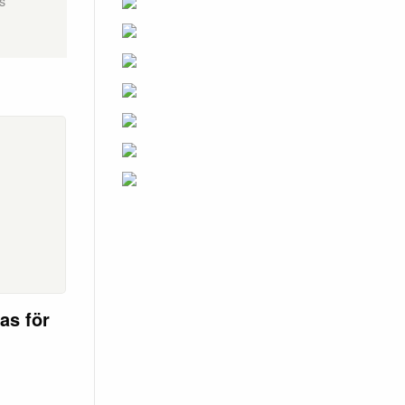
s
as för