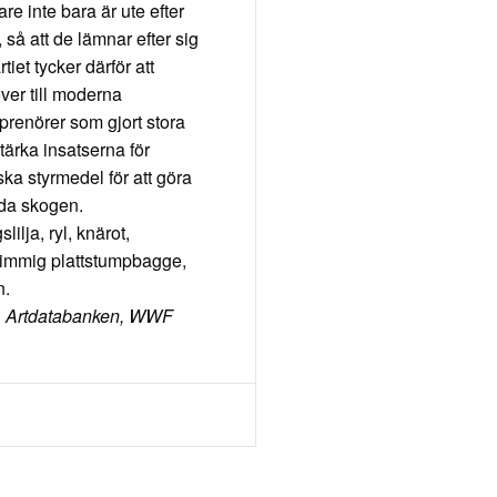
re inte bara är ute efter
, så att de lämnar efter sig
iet tycker därför att
över till moderna
prenörer som gjort stora
stärka insatserna för
ka styrmedel för att göra
rda skogen.
ilja, ryl, knärot,
trimmig plattstumpbagge,
n.
n, Artdatabanken, WWF