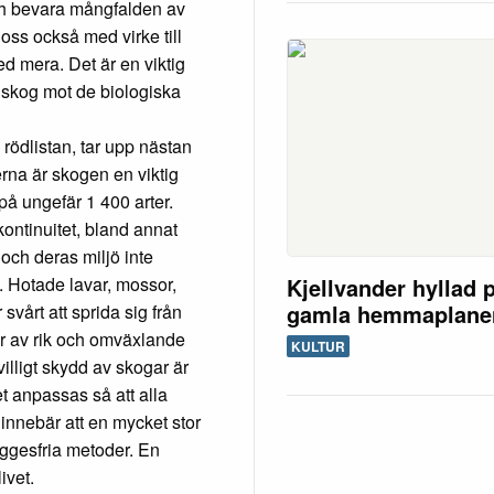
och bevara mångfalden av
oss också med virke till
d mera. Det är en viktig
v skog mot de biologiska
 rödlistan, tar upp nästan
erna är skogen en viktig
på ungefär 1 400 arter.
kontinuitet, bland annat
och deras miljö inte
Kjellvander hyllad 
 Hotade lavar, mossor,
gamla hemmaplane
svårt att sprida sig från
er av rik och omväxlande
KULTUR
villigt skydd av skogar är
et anpassas så att alla
 innebär att en mycket stor
ggesfria metoder. En
ivet.