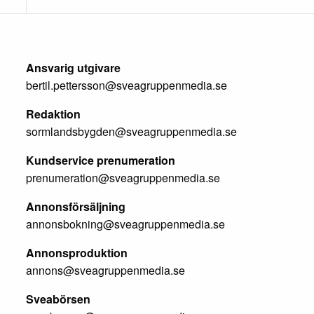
Ansvarig utgivare
bertil.pettersson@sveagruppenmedia.se
Redaktion
sormlandsbygden@sveagruppenmedia.se
Kundservice prenumeration
prenumeration@sveagruppenmedia.se
Annonsförsäljning
annonsbokning@sveagruppenmedia.se
Annonsproduktion
annons@sveagruppenmedia.se
Sveabörsen