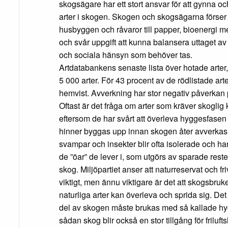
skogsägare har ett stort ansvar för att gynna 
arter i skogen. Skogen och skogsägarna förser 
husbyggen och råvaror till papper, bioenergi me
och svår uppgift att kunna balansera uttaget a
och sociala hänsyn som behöver tas.
Artdatabankens senaste lista över hotade arter,
5 000 arter. För 43 procent av de rödlistade art
hemvist. Avverkning har stor negativ påverkan 
Oftast är det fråga om arter som kräver skoglig 
eftersom de har svårt att överleva hyggesfasen 
hinner byggas upp innan skogen åter avverkas.
svampar och insekter blir ofta isolerade och har 
de ”öar” de lever i, som utgörs av sparade rest
skog. Miljöpartiet anser att naturreservat och fri
viktigt, men ännu viktigare är det att skogsbruk
naturliga arter kan överleva och sprida sig. Det
del av skogen måste brukas med så kallade hy
sådan skog blir också en stor tillgång för friluftsl