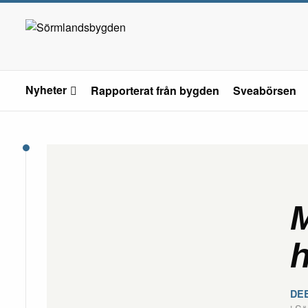
Nyheter
Rapporterat från bygden
Sveabörsen
M
h
DE