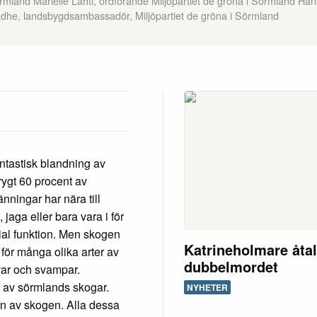
rmland Marielle Lahti, ordförande Miljöpartiet de gröna i Sörmland Han
dhe, landsbygdsambassadör, Miljöpartiet de gröna i Sörmland
ntastisk blandning av
rygt 60 procent av
nningar har nära till
jaga eller bara vara i för
cial funktion. Men skogen
Katrineholmare åtal
för många olika arter av
dubbelmordet
avar och svampar.
 av sörmlands skogar.
NYHETER
n av skogen. Alla dessa