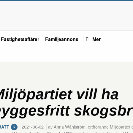
Fastighetsaffärer
Familjeannons
Mer
iljöpartiet vill ha
yggesfritt skogsb
2021-06-02
av Anna Wåhlström, ordförande Miljöpartiet 
BATT