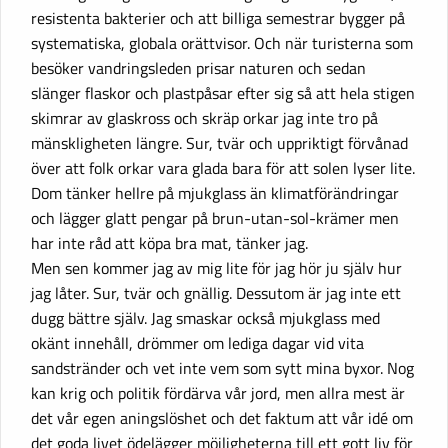
resistenta bakterier och att billiga semestrar bygger på
systematiska, globala orättvisor. Och när turisterna som
besöker vandringsleden prisar naturen och sedan
slänger flaskor och plastpåsar efter sig så att hela stigen
skimrar av glaskross och skräp orkar jag inte tro på
mänskligheten längre. Sur, tvär och uppriktigt förvånad
över att folk orkar vara glada bara för att solen lyser lite.
Dom tänker hellre på mjukglass än klimatförändringar
och lägger glatt pengar på brun-utan-sol-krämer men
har inte råd att köpa bra mat, tänker jag.
Men sen kommer jag av mig lite för jag hör ju själv hur
jag låter. Sur, tvär och gnällig. Dessutom är jag inte ett
dugg bättre själv. Jag smaskar också mjukglass med
okänt innehåll, drömmer om lediga dagar vid vita
sandstränder och vet inte vem som sytt mina byxor. Nog
kan krig och politik fördärva vår jord, men allra mest är
det vår egen aningslöshet och det faktum att vår idé om
det goda livet ödelägger möjligheterna till ett gott liv för