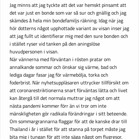
Jag minns att jag tyckte att det var hemskt pinsamt att
det var just en bonde som var så sur och gnällig och jag
skämdes å hela min bondefamiljs räkning. Idag när jag
hör dotterns något upphottade variant av visan inser jag
att jag fullt ut identifierar mig med den sure bonden och
i stället ryser vid tanken på den aningslöse
huvudpersonen i visan.
När vännerna med förväntan i rösten pratar om
annalkande sommar och önskar sig värme, bad och
lediga dagar fasar jag för värmebölja, torka och
foderbrist. När nyhetsuppläsaren uttrycker tillförsikt om
att coronarestriktionerna snart förväntas lätta och livet
kan återgå till det normala muttrar jag något om att
nästa pandemi kommer förr än vi tror om inte
mänskligheten gör radikala förändringar i sitt beteende.
Om sommargrannarna flaggar för att de kanske drar till
Thailand i år i stället för att stanna på torpet måste jag
bita mig i tungan för att inte säga något om flygresor,