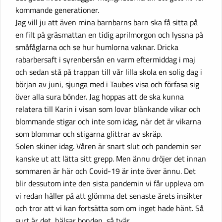
kommande generationer.
Jag vill ju att även mina barnbarns barn ska få sitta på
en filt på gräsmattan en tidig aprilmorgon och lyssna på
småfåglarna och se hur humlorna vaknar. Dricka
rabarbersaft i syrenbersån en varm eftermiddag i maj
och sedan stå på trappan till vår lilla skola en solig dag i
början av juni, sjunga med i Taubes visa och förfasa sig
över alla sura bönder. Jag hoppas att de ska kunna
relatera till Karin i visan som lovar blänkande vikar och
blommande stigar och inte som idag, när det är vikarna
som blommar och stigarna glittrar av skräp.
Solen skiner idag. Våren är snart slut och pandemin ser
kanske ut att lätta sitt grepp. Men ännu dröjer det innan
sommaren är här och Covid-19 är inte över ännu. Det
blir dessutom inte den sista pandemin vi får uppleva om
vi redan håller på att glömma det senaste årets insikter
och tror att vi kan fortsätta som om inget hade hänt. Så
surt är det, hälsar bonden, så tvär.