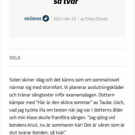
så tvär”
KRÖNIKA
2021-04-22
av Erika Olsson
Solen skiner idag och det känns som om sommarlovet
närmar sig med stormfart. Vi planerar avslutningskläder
och tränar sångtexter inför examensdagen. Dottern
kämpar med ”Här är den sköna sommar” av Taube. Usch,
vad jag tyckte illa om texten när jag var i dotterns ålder
och min klass skulle framföra sången. ”Jag sjöng vid
bondens knut, nu är sommaren här! Det är våren som är
slut svarar bonden, så tvär.”