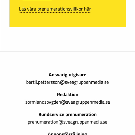
Läs våra prenumerationsvillkor här
Ansvarig utgivare
bertil.pettersson@sveagruppenmedia.se
Redaktion
sormlandsbygden@sveagruppenmedia.se
Kundservice prenumeration
prenumeration@sveagruppenmedia.se
Annonsförsäljning