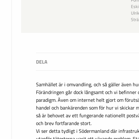
Pont
Eski
Ulri
Strä
Samhället är i omvandling, och så gäller även h
Förändringen går dock långsamt och vi befinner 
paradigm. Även om internet helt gjort om förutsä
handel och bankärenden som för hur vi skickar m
så är behovet av ett fungerande nationellt postv
och brev fortfarande stort.
Vi ser detta tydligt i Södermanland där infrastru
utanför tätorterna varit ett växande problem. Sta