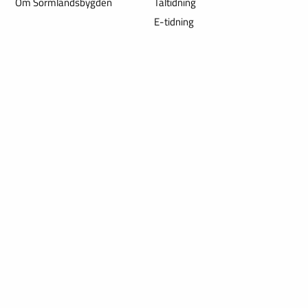
Om Sörmlandsbygden
Taltidning
E-tidning