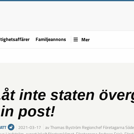
tighetsaffärer
Familjeannons
Mer
åt inte staten öve
in post!
ATT
2021-03-17
av Thomas Byström Regionchef Företagarna Söd