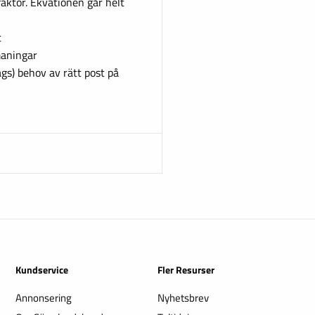
aktor. Ekvationen går helt
t
maningar
gs) behov av rätt post på
Kundservice
Fler Resurser
Annonsering
Nyhetsbrev