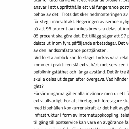
ansvar i att upprätthålla ett väl fungerande pos
behov av det. Trots det sker nedmonteringen av
för steg i marschtakt. Regeringen aviserade nylig
på att 95 procent av inrikes brev ska delas ut ino
85 procent ska göra det. Ett tillägg säger att 97
delats ut inom fyra påföljande arbetsdagar. Det v
av den landsomfattande posttjänsten.
Vid första anblick kan förslaget tyckas vara rela
kommer i praktiken slå extra hårt mot servicen 
befolkningstäthet och långa avstånd. Det är tre å
skulle delas ut dagen efter övergavs. Vad händer 
gått?
Försämringarna gäller alla invånare men ur ett f
extra allvarligt. För att företag och företagare s
med bibehållen konkurrenskraft är det helt avg
infrastruktur i form av internetuppkoppling, tele
tillgång till postservice kan vara en avgörande f