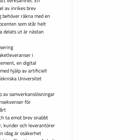
satt verksamhet. En
el av inrikes brev
ag behöver räkna med en
rocenten som står helt
a delats ut är nästan
isering
aketleveranser i
ement, en digital
ed hjälp av artificiell
Tekniska Universitet
yp av samverkanslösningar
nsekvenser för
årt
 och ta emot brev snabbt
, kunder och leverantörer
n idag är osäkerhet