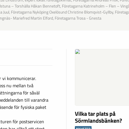
us Lindström, expert lokalt företagsklimat, Företagarna Andreas Frisk, Före
lstuna – Torshälla Håkan Bennetoft, Företagarna Katrineholm – Flen – Ving
ka Juul, Företagarna Nyköping Oxelösund Christine Blomqvist-Gyllby, Företag
ngnäs- Mariefred Martin Elford, Företagarna Trosa - Gnesta
ur vi kommunicerar.
oss nu mellan två
ttningarna för såväl
eddelanden till varandra
äsende för fysiska paket
Vilka tar plats på
Sörmlandsbänken?
kturen för postservicen
ten har alltså ett stort
NYHETER