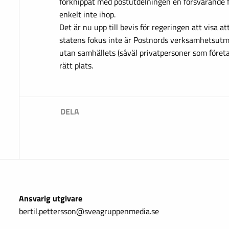
förknippat med postutdelningen en försvårande f
enkelt inte ihop.
Det är nu upp till bevis för regeringen att visa at
statens fokus inte är Postnords verksamhetsut
utan samhällets (såväl privatpersoner som företa
rätt plats.
Ansvarig utgivare
bertil.pettersson@sveagruppenmedia.se