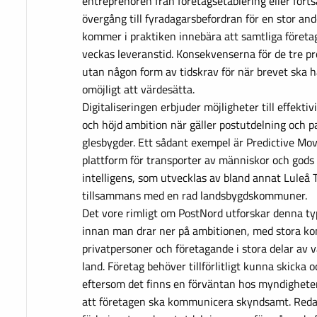
entreprenören från företagsetablering eller fort
övergång till fyradagarsbefordran för en stor and
kommer i praktiken innebära att samtliga föret
veckas leveranstid. Konsekvenserna för de tre p
utan någon form av tidskrav för när brevet ska h
omöjligt att värdesätta.
Digitaliseringen erbjuder möjligheter till effektiv
och höjd ambition när gäller postutdelning och p
glesbygder. Ett sådant exempel är Predictive Mov
plattform för transporter av människor och gods m
intelligens, som utvecklas av bland annat Luleå 
tillsammans med en rad landsbygdskommuner.
Det vore rimligt om PostNord utforskar denna t
innan man drar ner på ambitionen, med stora ko
privatpersoner och företagande i stora delar av v
land. Företag behöver tillförlitligt kunna skicka
eftersom det finns en förväntan hos myndigheter
att företagen ska kommunicera skyndsamt. Reda