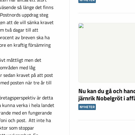
tväsende så länge det finns
 Postnords uppdrag steg
en att de vill sänka kravet
m två dagar till att
 procent av breven ska ha
ore en kraftig försämring
tivt måttligt men det
i områden med låg
r sedan kravet på att post
med posten när tre år till
Nu kan du gå och han
järnrik Nobelgröt i af
öretagsperspektiv är detta
ka kunna verka i hela landet
NYHETER
örande med en fungerande
foni och post. Att inte ha
aktor som stoppar