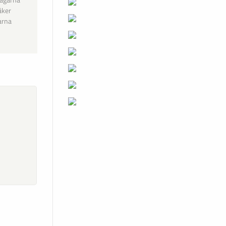
tagarna
åker
arna