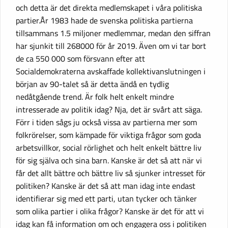
och detta är det direkta medlemskapet i våra politiska
partier.År 1983 hade de svenska politiska partierna
tillsammans 1.5 miljoner medlemmar, medan den siffran
har sjunkit till 268000 för år 2019. Även om vi tar bort
de ca 550 000 som försvann efter att
Socialdemokraterna avskaffade kollektivanslutningen i
början av 90-talet så är detta ändå en tydlig
nedåtgående trend. Är folk helt enkelt mindre
intresserade av politik idag? Nja, det är svårt att säga.
Förr i tiden sågs ju också vissa av partierna mer som
folkrörelser, som kämpade för viktiga frågor som goda
arbetsvillkor, social rörlighet och helt enkelt bättre liv
för sig själva och sina barn. Kanske är det så att när vi
får det allt bättre och bättre liv så sjunker intresset för
politiken? Kanske är det så att man idag inte endast
identifierar sig med ett parti, utan tycker och tänker
som olika partier i olika frågor? Kanske är det för att vi
idag kan få information om och engagera oss i politiken