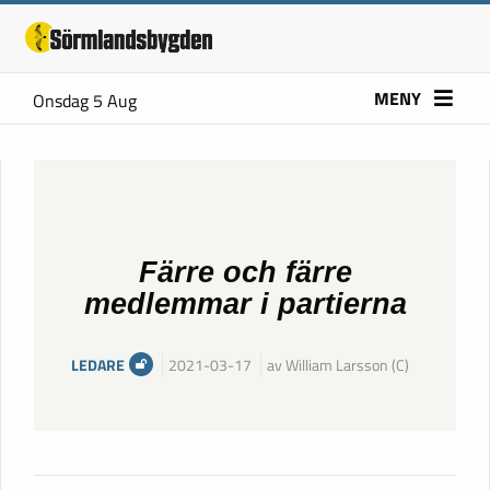
MENY
Onsdag 5 Aug
Färre och färre
medlemmar i partierna
LEDARE
2021-03-17
av William Larsson (C)