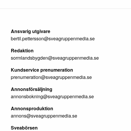
Ansvarig utgivare
bertil.pettersson@sveagruppenmedia.se
Redaktion
sormlandsbygden@sveagruppenmedia.se
Kundservice prenumeration
prenumeration@sveagruppenmedia.se
Annonsförsäljning
annonsbokning@sveagruppenmedia.se
Annonsproduktion
annons@sveagruppenmedia.se
Sveabörsen