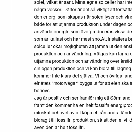
solel, vilket är sant. Mina egna solceller har i
några veckor. Därför är det så viktigt att fortsät
den energi som skapas när solen lyser och vinde
både för att utjämna produktion under dagen oc
använda energin som överproduceras vissa delar
som är kallast och har mest snö.Att installera 
solceller ökar möjligheten att jämna ut den en
produktion och användning. Vätgas kan lagra e
utjämna produktion och användning över årsti
sin egen produktion och vi kan bidra till lagrin
kommer inte klara det själva. Vi och övriga lan
elnätets ”motorvägar” byggs ut för att elen ska 
behövs.
Jag är positiv och ser framför mig ett Sörmland
framtiden kommer ha en helt fossilfri energiprod
minskat behovet av att köpa el från andra lände
bidragit till fossilfri produktion, så att den el vi
även den är helt fossilfri.