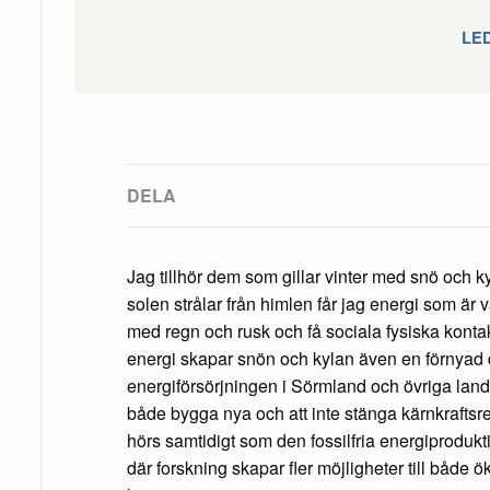
LE
Jag tillhör dem som gillar vinter med snö och k
solen strålar från himlen får jag energi som är 
med regn och rusk och få sociala fysiska kont
energi skapar snön och kylan även en förnyad
energiförsörjningen i Sörmland och övriga lande
både bygga nya och att inte stänga kärnkraftsr
hörs samtidigt som den fossilfria energiprodukt
där forskning skapar fler möjligheter till både