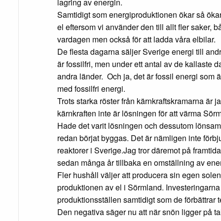
lagring av energin.
Samtidigt som energiproduktionen ökar så ök
el eftersom vi använder den till allt fler saker, b
vardagen men också för att ladda våra elbilar.
De flesta dagarna säljer Sverige energi till an
är fossilfri, men under ett antal av de kallaste 
andra länder. Och ja, det är fossil energi som
med fossilfri energi.
Trots starka röster från kärnkraftskramarna är j
kärnkraften inte är lösningen för att värma Sör
Hade det varit lösningen och dessutom lönsam
redan börjat byggas. Det är nämligen inte förbj
reaktorer i Sverige.Jag tror däremot på framtid
sedan många år tillbaka en omställning av ener
Fler hushåll väljer att producera sin egen solenerg
produktionen av el i Sörmland. Investeringarna
produktionsställen samtidigt som de förbättrar 
Den negativa säger nu att när snön ligger på 