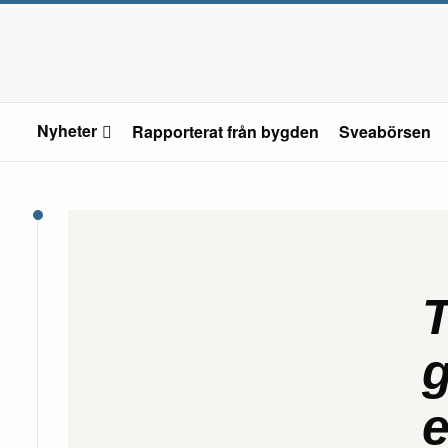
Nyheter
Rapporterat från bygden
Sveabörsen
T
e