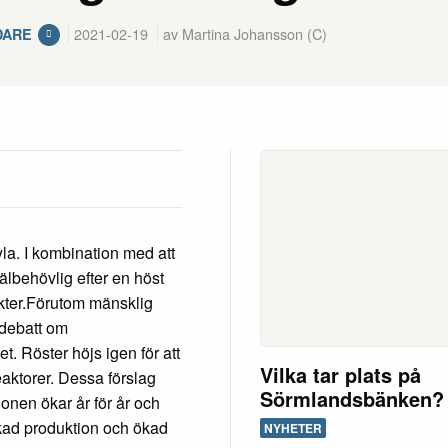
2021-02-19
av Martina Johansson (C)
DARE
yla. I kombination med att
välbehövlig efter en höst
akter.Förutom mänsklig
 debatt om
t. Röster höjs igen för att
Vilka tar plats på
eaktorer. Dessa förslag
Sörmlandsbänken?
ionen ökar år för år och
 ökad produktion och ökad
NYHETER