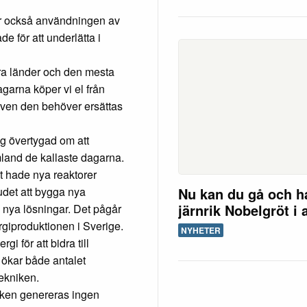
ar också användningen av
åde för att underlätta i
dra länder och den mesta
dagarna köper vi el från
 även den behöver ersättas
ag övertygad om att
mland de kallaste dagarna.
t hade nya reaktorer
Nu kan du gå och h
udet att bygga nya
järnrik Nobelgröt i 
a nya lösningar. Det pågår
giproduktionen i Sverige.
NYHETER
i för att bidra till
 ökar både antalet
tekniken.
taken genereras ingen