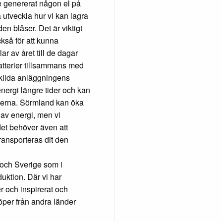
nte genererat någon el på
ta utveckla hur vi kan lagra
n blåser. Det är viktigt
kså för att kunna
 av året till de dagar
batterier tillsammans med
skilda anläggningens
nergi längre tider och kan
derna. Sörmland kan öka
g av energi, men vi
det behöver även att
transporteras dit den
 och Sverige som i
uktion. Där vi har
r och inspirerat och
 köper från andra länder