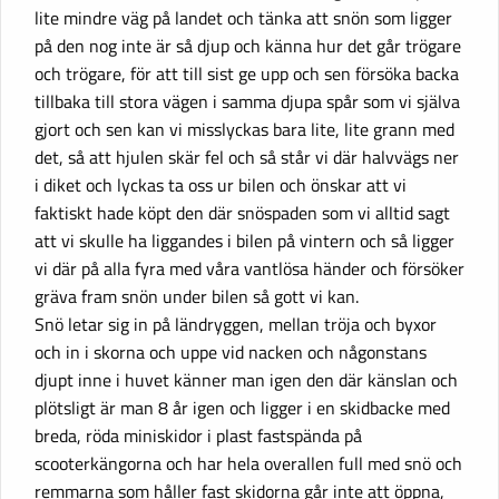
lite mindre väg på landet och tänka att snön som ligger
på den nog inte är så djup och känna hur det går trögare
och trögare, för att till sist ge upp och sen försöka backa
tillbaka till stora vägen i samma djupa spår som vi själva
gjort och sen kan vi misslyckas bara lite, lite grann med
det, så att hjulen skär fel och så står vi där halvvägs ner
i diket och lyckas ta oss ur bilen och önskar att vi
faktiskt hade köpt den där snöspaden som vi alltid sagt
att vi skulle ha liggandes i bilen på vintern och så ligger
vi där på alla fyra med våra vantlösa händer och försöker
gräva fram snön under bilen så gott vi kan.
Snö letar sig in på ländryggen, mellan tröja och byxor
och in i skorna och uppe vid nacken och någonstans
djupt inne i huvet känner man igen den där känslan och
plötsligt är man 8 år igen och ligger i en skidbacke med
breda, röda miniskidor i plast fastspända på
scooterkängorna och har hela overallen full med snö och
remmarna som håller fast skidorna går inte att öppna,