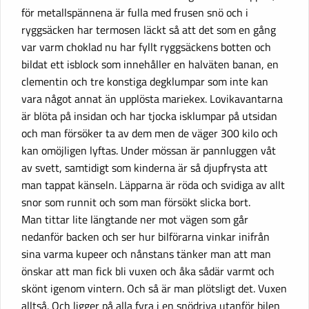
för metallspännena är fulla med frusen snö och i
ryggsäcken har termosen läckt så att det som en gång
var varm choklad nu har fyllt ryggsäckens botten och
bildat ett isblock som innehåller en halväten banan, en
clementin och tre konstiga degklumpar som inte kan
vara något annat än upplösta mariekex. Lovikavantarna
är blöta på insidan och har tjocka isklumpar på utsidan
och man försöker ta av dem men de väger 300 kilo och
kan omöjligen lyftas. Under mössan är pannluggen våt
av svett, samtidigt som kinderna är så djupfrysta att
man tappat känseln. Läpparna är röda och svidiga av allt
snor som runnit och som man försökt slicka bort.
Man tittar lite längtande ner mot vägen som går
nedanför backen och ser hur bilförarna vinkar inifrån
sina varma kupeer och nånstans tänker man att man
önskar att man fick bli vuxen och åka sådär varmt och
skönt igenom vintern. Och så är man plötsligt det. Vuxen
alltså. Och ligger på alla fyra i en snödriva utanför bilen