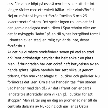
oss. För vi har köpt på oss så mycket saker att det inte
längre räcker med ett enkelt källar- eller vindsförråd.
Nej nu måste vi hyra ett förråd “mellan 5 och 25
kvadratmeter” stora. Det spelar ingen roll om det är i
den gamla nedlagda matbutiken i Sparreholm eller om
det är nybyggda “lador” på en till synes bortglömd tomt i
utkanten av en stad, en rolig syn är de inte, dessa
förrådshus.
Är det nu vi måste omdefiniera synen på vad en stad
är? Rent ordmässigt betyder det helt enkelt en plats.
Men i århundraden har den också haft betydelsen av en
handelsplats. Själva handeln har sett olika ut genom
tiderna, från marknadsdagar till butiker och gallerier. Nu
förändras det igen. Om själva handeln tas ifrån staden
vad händer med den då? Är det i framtiden enbart i
landets tre storstäder som vi kan gå i butiker för att
shoppa? Men så tar jag en dag en promenad ner till de
centrala delarna av Nyköping och går längs Östra