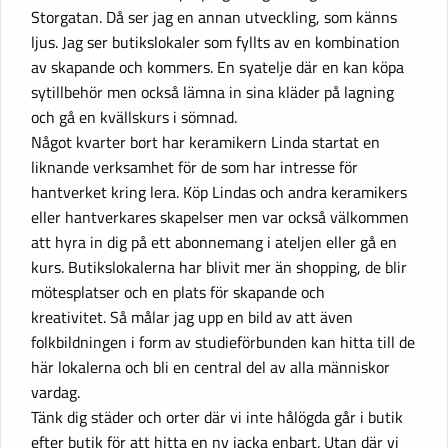
Storgatan. Då ser jag en annan utveckling, som känns
ljus. Jag ser butikslokaler som fyllts av en kombination
av skapande och kommers. En syatelje där en kan köpa
sytillbehör men också lämna in sina kläder på lagning
och gå en kvällskurs i sömnad.
Något kvarter bort har keramikern Linda startat en
liknande verksamhet för de som har intresse för
hantverket kring lera. Köp Lindas och andra keramikers
eller hantverkares skapelser men var också välkommen
att hyra in dig på ett abonnemang i ateljen eller gå en
kurs. Butikslokalerna har blivit mer än shopping, de blir
mötesplatser och en plats för skapande och
kreativitet. Så målar jag upp en bild av att även
folkbildningen i form av studieförbunden kan hitta till de
här lokalerna och bli en central del av alla människor
vardag.
Tänk dig städer och orter där vi inte hålögda går i butik
efter butik för att hitta en ny jacka enbart. Utan där vi