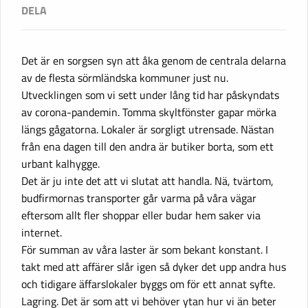
Det är en sorgsen syn att åka genom de centrala delarna
av de flesta sörmländska kommuner just nu.
Utvecklingen som vi sett under lång tid har påskyndats
av corona-pandemin. Tomma skyltfönster gapar mörka
längs gågatorna. Lokaler är sorgligt utrensade. Nästan
från ena dagen till den andra är butiker borta, som ett
urbant kalhygge.
Det är ju inte det att vi slutat att handla. Nä, tvärtom,
budfirmornas transporter går varma på våra vägar
eftersom allt fler shoppar eller budar hem saker via
internet.
För summan av våra laster är som bekant konstant. I
takt med att affärer slår igen så dyker det upp andra hus
och tidigare äffarslokaler byggs om för ett annat syfte.
Lagring. Det är som att vi behöver ytan hur vi än beter