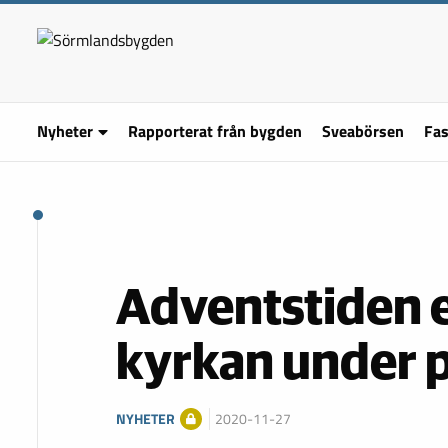
Nyheter
Rapporterat från bygden
Sveabörsen
Fas
Adventstiden e
kyrkan under
NYHETER
2020-11-27