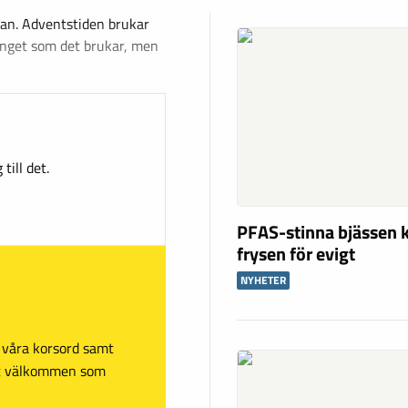
ban. Adventstiden brukar
r inget som det brukar, men
till det.
PFAS-stinna bjässen k
frysen för evigt
NYHETER
sa våra korsord samt
mt välkommen som