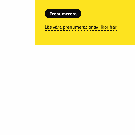
Prenumerera
Läs våra prenumerationsvillkor här