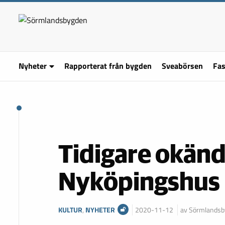
Nyheter
Rapporterat från bygden
Sveabörsen
Fas
Tidigare okänd
Nyköpingshus
KULTUR
,
NYHETER
2020-11-12
av Sörmlands