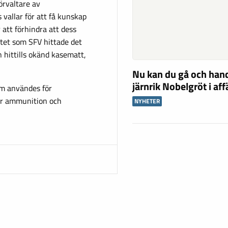
örvaltare av
vallar för att få kunskap
att förhindra att dess
etet som SFV hittade det
 hittills okänd kasematt,
Nu kan du gå och han
järnrik Nobelgröt i af
om användes för
för ammunition och
NYHETER