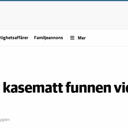
tighetsaffärer
Familjeannons
Mer
 kasematt funnen vi
bygden