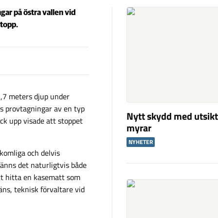
ar på östra vallen vid
stopp.
2,7 meters djup under
es provtagningar av en typ
Nytt skydd med utsikt
ck upp visade att stoppet
myrar
NYHETER
tkomliga och delvis
känns det naturligtvis både
tt hitta en kasematt som
äns, teknisk förvaltare vid